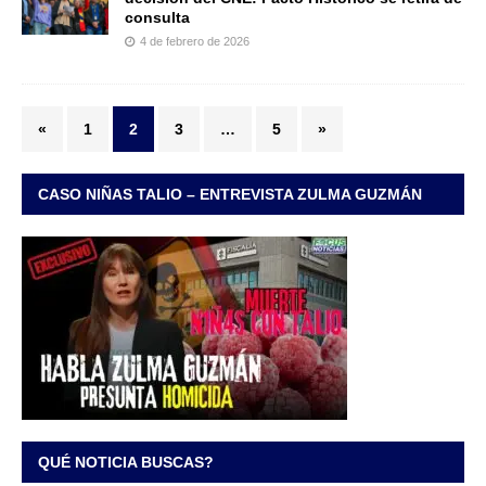
consulta
4 de febrero de 2026
«
1
2
3
…
5
»
CASO NIÑAS TALIO – ENTREVISTA ZULMA GUZMÁN
QUÉ NOTICIA BUSCAS?