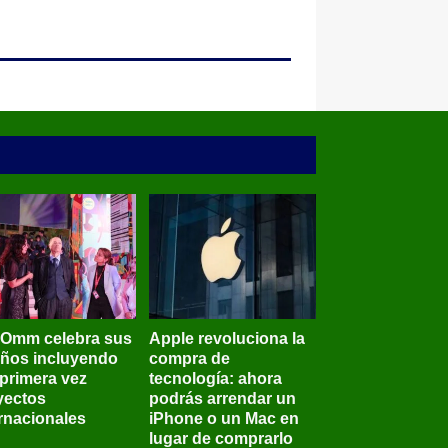
BOmm celebra sus
Apple revoluciona la
años incluyendo
compra de
 primera vez
tecnología: ahora
yectos
podrás arrendar un
ernacionales
iPhone o un Mac en
lugar de comprarlo