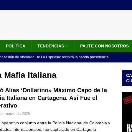
POLÍTICA
TENDENCIAS
PAUTE CON NOSOTROS
 posesión de Abelardo De La Espriella: recibirá la banda presidencial
iscurso en el Cantón Pichincha
LO ÚLTIMO
 Mafia Italiana
CA
rico no asistirá a la posesión de Abelardo de la Espriella y llama a
G
l Congreso
LO ÚLTIMO
ó Alias ‘Dollarino» Máximo Capo de la
ia Italiana en Cartagena. Así Fue el
 detrás de la banda presidencial que portará Abelardo De La
rativo
el arte de un sastre colombiano reconocido en el mundo
LO
de marzo de 2025
 operativo conjunto entre la Policía Nacional de Colombia y
ink: Fiscalía amplía investigación por presunto lavado de activos y
idades internacionales, fue capturado en Cartagena