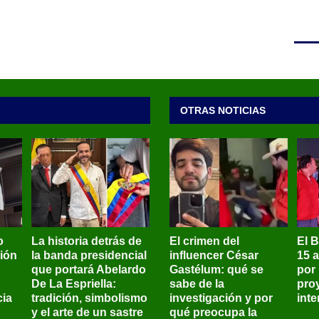
OTRAS NOTICIAS
o
La historia detrás de
El crimen del
El 
sión
la banda presidencial
influencer César
15 
que portará Abelardo
Gastélum: qué se
por
De La Espriella:
sabe de la
pro
ia
tradición, simbolismo
investigación y por
int
y el arte de un sastre
qué preocupa la