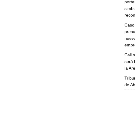
porta
simbo
recon
Caso 
presu
nuevo
empre
Cali 
será 
la A
Tribu
de Ab