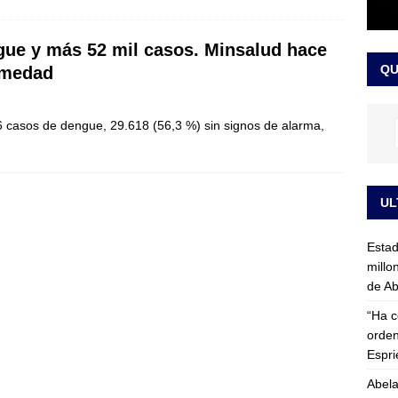
rico no asistirá a la posesión de Abelardo de la Espriella y llama a
gue y más 52 mil casos. Minsalud hace
l Congreso
LO ÚLTIMO
QU
rmedad
86 casos de dengue, 29.618 (56,3 %) sin signos de alarma,
UL
Esta
millo
de Ab
“Ha c
orden
Espri
Abela