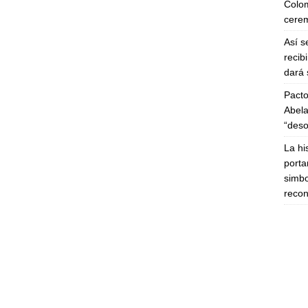
Colom
cerem
Así s
recib
dará 
Pacto
Abela
“deso
La hi
porta
simbo
recon