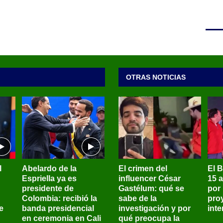
OTRAS NOTICIAS
l
Abelardo de la
El crimen del
El 
Espriella ya es
influencer César
15 
presidente de
Gastélum: qué se
por
Colombia: recibió la
sabe de la
pro
e
banda presidencial
investigación y por
int
en ceremonia en Cali
qué preocupa la