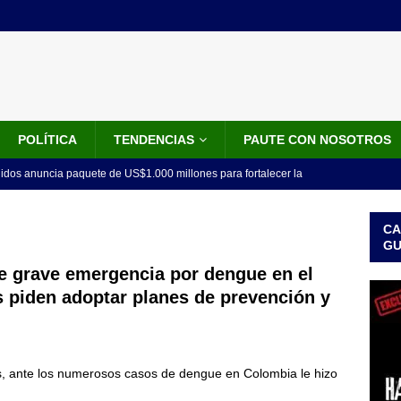
POLÍTICA
TENDENCIAS
PAUTE CON NOSOTROS
idos anuncia paquete de US$1.000 millones para fortalecer la
 de la Espriella
LO ÚLTIMO
CA
do el tiempo de la recuperación del orden”: así fue el primer
G
lla como presidente de Colombia
JUDICIALES
e grave emergencia por dengue en el
s piden adoptar planes de prevención y
 la Espriella ya es presidente de Colombia: recibió la banda
LO ÚLTIMO
 posesión de Abelardo De La Espriella: recibirá la banda presidencial
s, ante los numerosos casos de dengue en Colombia le hizo
iscurso en el Cantón Pichincha
LO ÚLTIMO