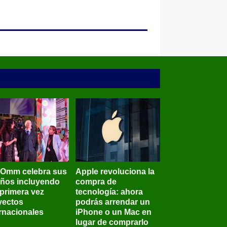
BOmm celebra sus
Apple revoluciona la
años incluyendo
compra de
 primera vez
tecnología: ahora
yectos
podrás arrendar un
ernacionales
iPhone o un Mac en
lugar de comprarlo