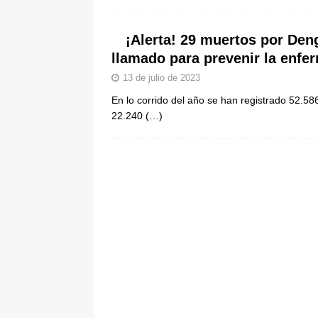
[ 6 de agosto de 2026 ]
Pacto Histó
¡Alerta! 29 muertos por Den
una “desobediencia civil” desde e
llamado para prevenir la enfe
13 de julio de 2023
En lo corrido del año se han registrado 52.5
22.240
(…)