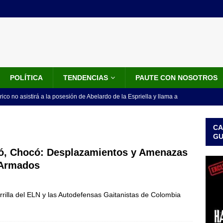
POLÍTICA
TENDENCIAS
PAUTE CON NOSOTROS
rico no asistirá a la posesión de Abelardo de la Espriella y llama a
l Congreso
LO ÚLTIMO
CA
 detrás de la banda presidencial que portará Abelardo De La
G
el arte de un sastre colombiano reconocido en el mundo
LO
dó, Chocó: Desplazamientos y Amenazas
 Armados
ink: Fiscalía amplía investigación por presunto lavado de activos y
rrilla del ELN y las Autodefensas Gaitanistas de Colombia
or vinculado al entramado empresarial
JUDICIALES
sta para la posesión presidencial: así será la investidura de Abelardo