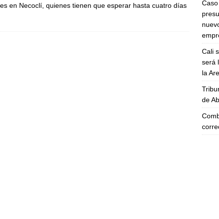
Caso 
s en Necoclí, quienes tienen que esperar hasta cuatro días
presu
nuevo
empre
Cali 
será 
la A
Tribu
de Ab
Comba
corre