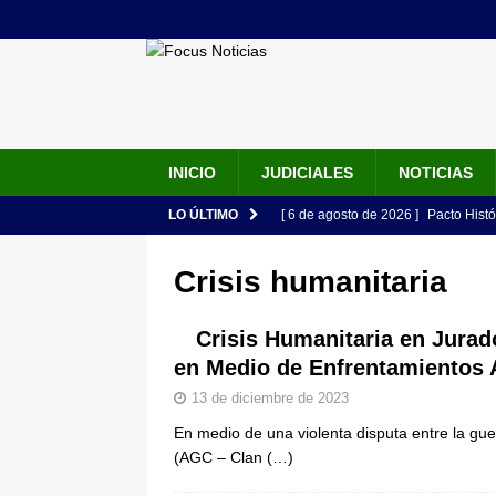
INICIO
JUDICIALES
NOTICIAS
LO ÚLTIMO
[ 6 de agosto de 2026 ]
Pacto Histó
una “desobediencia civil” desde e
Crisis humanitaria
[ 6 de agosto de 2026 ]
La historia
Espriella: tradición, simbolismo y 
Crisis Humanitaria en Jura
en Medio de Enfrentamientos
ÚLTIMO
13 de diciembre de 2023
[ 6 de agosto de 2026 ]
Caso Lili P
En medio de una violenta disputa entre la gue
pone bajo la lupa a nuevo proveed
(AGC – Clan
(…)
[ 6 de agosto de 2026 ]
Cali se ali