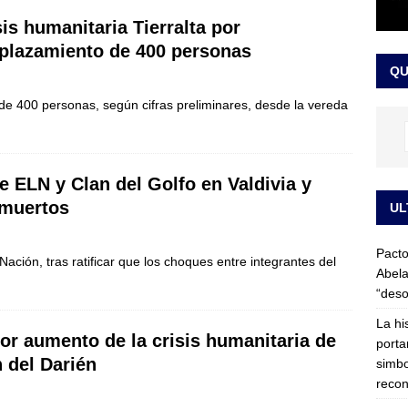
LO ÚLTIMO
sis humanitaria Tierralta por
ega medida cautelar sobre la posesión de Abelardo de la Espriella
plazamiento de 400 personas
QU
e 400 personas, según cifras preliminares, desde la vereda
 ELN y Clan del Golfo en Valdivia y
 muertos
UL
Pacto
Nación, tras ratificar que los choques entre integrantes del
Abela
“deso
La hi
por aumento de la crisis humanitaria de
porta
 del Darién
simbo
recon