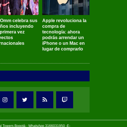
BOmm celebra sus
Apple revoluciona la
años incluyendo
compra de
 primera vez
tecnología: ahora
yectos
podrás arrendar un
ernacionales
iPhone o un Mac en
lugar de comprarlo
tal Towers Bogotá - WhatsApp 3166031950 -E-