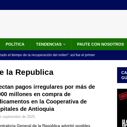
POLÍTICA
TENDENCIAS
PAUTE CON NOSOTROS
do el tiempo de la recuperación del orden”: así fue el primer
lla como presidente de Colombia
JUDICIALES
e la Republica
CA
 la Espriella ya es presidente de Colombia: recibió la banda
G
LO ÚLTIMO
ectan pagos irregulares por más de
000 millones en compra de
 posesión de Abelardo De La Espriella: recibirá la banda presidencial
icamentos en la Cooperativa de
iscurso en el Cantón Pichincha
LO ÚLTIMO
pitales de Antioquia
rico no asistirá a la posesión de Abelardo de la Espriella y llama a
e septiembre de 2025
l Congreso
LO ÚLTIMO
ntraloría General de la República advirtió posibles