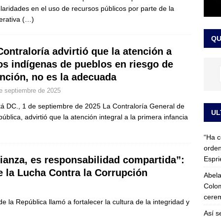
ularidades en el uso de recursos públicos por parte de la
 detrás de la banda presidencial que portará Abelardo De La
erativa
(…)
el arte de un sastre colombiano reconocido en el mundo
LO
QU
Contraloría advirtió que la atención a
os indígenas de pueblos en riesgo de
inción, no es la adecuada
e septiembre de 2025
á DC., 1 de septiembre de 2025 La Contraloría General de
UL
pública, advirtió que la atención integral a la primera infancia
“Ha c
orden
fianza, es responsabilidad compartida”:
Espri
e la Lucha Contra la Corrupción
Abela
Colom
cerem
la República llamó a fortalecer la cultura de la integridad y
Así s