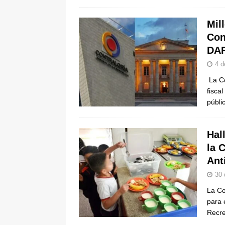
Mil
Con
DAP
4 d
La Co
fisca
públi
Hal
la 
Ant
30 
La Co
para 
Recr