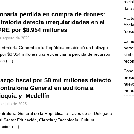
recib
dará 
lonaria pérdida en compra de drones:
Pacto
traloría detecta irregularidades en el
Abela
RE por $8.954 millones
“deso
e agosto de 2025
La hi
ntraloría General de la República estableció un hallazgo
porta
l por $8.954 millones tras evidenciar la pérdida de recursos
simbo
cos
(…)
recon
Caso 
presu
lazgo fiscal por $8 mil millones detectó
nuevo
Contraloría General en auditoría a
empre
ioquia y Medellín
de julio de 2025
ntraloría General de la República, a través de su Delegada
el Sector Educación, Ciencia y Tecnología, Cultura,
eación
(…)