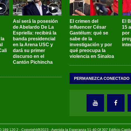
Así será la posesión
El crimen del
El 
de Abelardo De La
influencer César
15 
Espriella: recibirá la
Gastélum: qué se
por
la
banda presidencial
sabe de la
pro
al
en la Arena USC y
investigación y por
int
ali
dará su primer
qué preocupa la
discurso en el
violencia en Sinaloa
Cantón Pichincha
PERMANEZCA CONECTADO
189.120.2 - Copyright@2023 - Avenida la Esperanza 51-40 Of 307 Edificio Capi