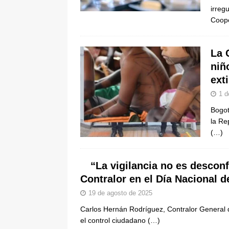
irreg
[ 6 de agosto de 2026 ]
La historia
Coop
Espriella: tradición, simbolismo y 
ÚLTIMO
La 
niñ
ext
1 d
Bogot
la Re
(…)
“La vigilancia no es descon
Contralor en el Día Nacional d
19 de agosto de 2025
Carlos Hernán Rodríguez, Contralor General de 
el control ciudadano
(…)