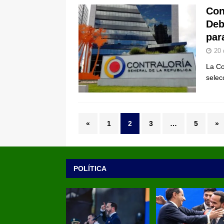
Con
Deb
par
20 
La Co
selec
«
1
2
3
…
5
»
POLÍTICA