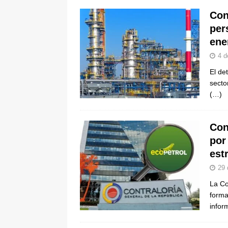
Con
per
ene
4 d
El de
secto
(…)
Con
por
est
29 
La Co
forma
infor