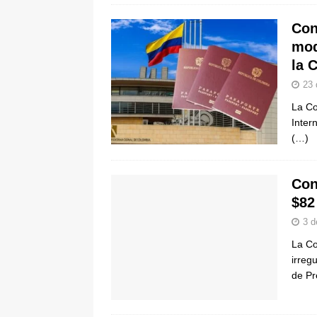
Con
mod
la 
23 
La Co
Inter
(…)
Con
$82
3 d
La Co
irreg
de Pr