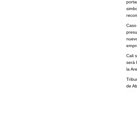
porta
simbo
recon
Caso 
presu
nuevo
empre
Cali 
será 
la A
Tribu
de Ab