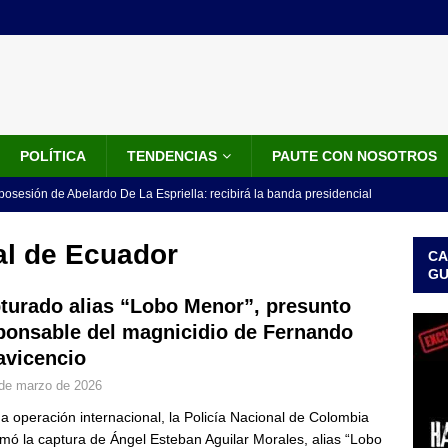
POLÍTICA
TENDENCIAS
PAUTE CON NOSOTROS
 posesión de Abelardo De La Espriella: recibirá la banda presidencial
iscurso en el Cantón Pichincha
LO ÚLTIMO
al de Ecuador
CA
rico no asistirá a la posesión de Abelardo de la Espriella y llama a
G
l Congreso
LO ÚLTIMO
turado alias “Lobo Menor”, presunto
ponsable del magnicidio de Fernando
 detrás de la banda presidencial que portará Abelardo De La
lavicencio
el arte de un sastre colombiano reconocido en el mundo
LO
de marzo de 2026
a operación internacional, la Policía Nacional de Colombia
ink: Fiscalía amplía investigación por presunto lavado de activos y
rmó la captura de Ángel Esteban Aguilar Morales, alias “Lobo