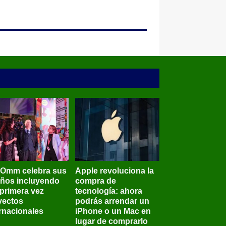
BOmm celebra sus
Apple revoluciona la
años incluyendo
compra de
 primera vez
tecnología: ahora
yectos
podrás arrendar un
ernacionales
iPhone o un Mac en
lugar de comprarlo