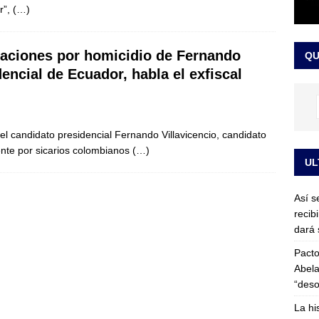
r”,
(…)
or vinculado al entramado empresarial
JUDICIALES
sta para la posesión presidencial: así será la investidura de Abelardo
aciones por homicidio de Fernando
QU
LO ÚLTIMO
dencial de Ecuador, habla el exfiscal
el candidato presidencial Fernando Villavicencio, candidato
ente por sicarios colombianos
(…)
UL
Así s
recib
dará 
Pacto
Abela
“deso
La hi