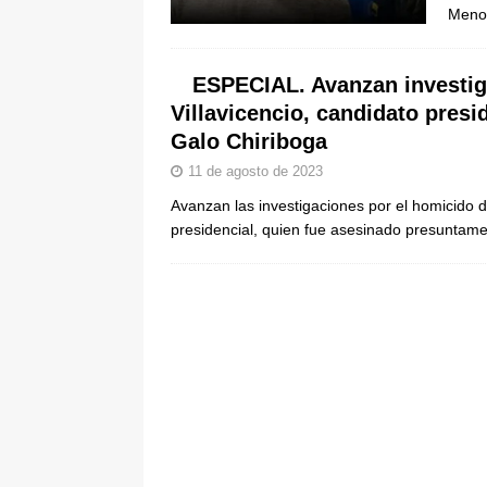
Meno
pone bajo la lupa a nuevo proveed
[ 6 de agosto de 2026 ]
Cali se ali
ESPECIAL. Avanzan investig
De La Espriella en la Arena USC
Villavicencio, candidato presi
Galo Chiriboga
11 de agosto de 2023
Avanzan las investigaciones por el homicido d
presidencial, quien fue asesinado presuntam