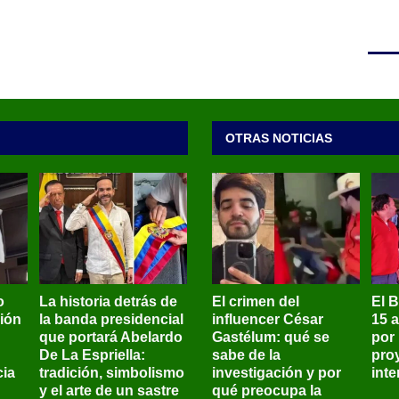
OTRAS NOTICIAS
o
La historia detrás de
El crimen del
El 
sión
la banda presidencial
influencer César
15 
que portará Abelardo
Gastélum: qué se
por
De La Espriella:
sabe de la
pro
ia
tradición, simbolismo
investigación y por
int
y el arte de un sastre
qué preocupa la