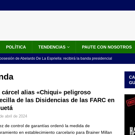
POLÍTICA
TENDENCIAS
PAUTE CON NOSOTROS
 posesión de Abelardo De La Espriella: recibirá la banda presidencial
iscurso en el Cantón Pichincha
LO ÚLTIMO
anda
CA
rico no asistirá a la posesión de Abelardo de la Espriella y llama a
G
l Congreso
LO ÚLTIMO
a cárcel alias «Chiqui» peligroso
ecilla de las Disidencias de las FARC en
 detrás de la banda presidencial que portará Abelardo De La
uetá
el arte de un sastre colombiano reconocido en el mundo
LO
de abril de 2024
ez de control de garantías ordenó la medida de
ink: Fiscalía amplía investigación por presunto lavado de activos y
ramiento en establecimiento carcelario para Brainer Millan