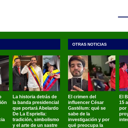
OTRAS NOTICIAS
o
La historia detrás de
El crimen del
El 
sión
la banda presidencial
influencer César
15 
que portará Abelardo
Gastélum: qué se
por
De La Espriella:
sabe de la
pro
ia
tradición, simbolismo
investigación y por
int
y el arte de un sastre
qué preocupa la