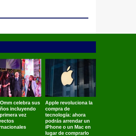
BOmm celebra sus
Apple revoluciona la
años incluyendo
compra de
 primera vez
tecnología: ahora
yectos
podrás arrendar un
ernacionales
iPhone o un Mac en
lugar de comprarlo