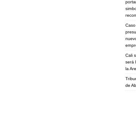
porta
simbo
recon
Caso 
presu
nuevo
empre
Cali 
será 
la A
Tribu
de Ab