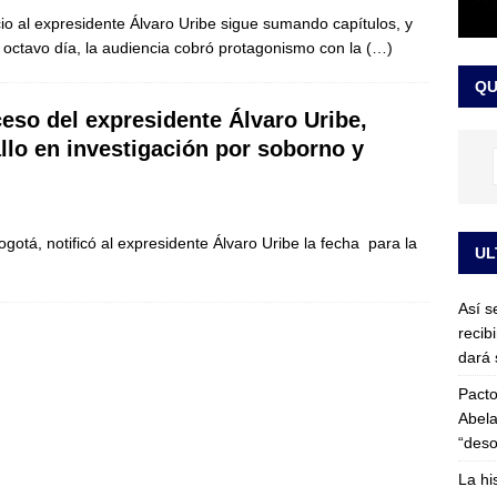
or vinculado al entramado empresarial
JUDICIALES
icio al expresidente Álvaro Uribe sigue sumando capítulos, y
 octavo día, la audiencia cobró protagonismo con la
(…)
sta para la posesión presidencial: así será la investidura de Abelardo
QU
LO ÚLTIMO
ceso del expresidente Álvaro Uribe,
allo en investigación por soborno y
ogotá, notificó al expresidente Álvaro Uribe la fecha para la
UL
Así s
recib
dará 
Pacto
Abela
“deso
La hi