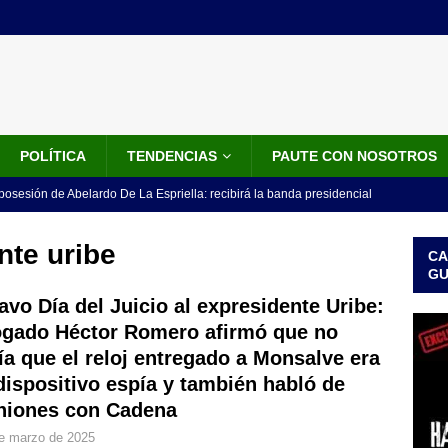
POLÍTICA
TENDENCIAS
PAUTE CON NOSOTROS
 posesión de Abelardo De La Espriella: recibirá la banda presidencial
iscurso en el Cantón Pichincha
LO ÚLTIMO
nte uribe
CA
rico no asistirá a la posesión de Abelardo de la Espriella y llama a
G
l Congreso
LO ÚLTIMO
avo Día del Juicio al expresidente Uribe:
gado Héctor Romero afirmó que no
 detrás de la banda presidencial que portará Abelardo De La
ía que el reloj entregado a Monsalve era
el arte de un sastre colombiano reconocido en el mundo
LO
dispositivo espía y también habló de
niones con Cadena
ink: Fiscalía amplía investigación por presunto lavado de activos y
e marzo de 2025