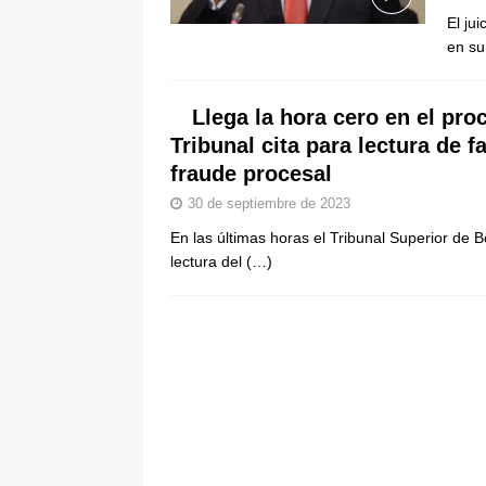
pone bajo la lupa a nuevo proveed
El ju
en su
[ 6 de agosto de 2026 ]
Cali se ali
De La Espriella en la Arena USC
Llega la hora cero en el pro
Tribunal cita para lectura de f
fraude procesal
30 de septiembre de 2023
En las últimas horas el Tribunal Superior de B
lectura del
(…)