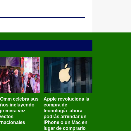
BOmm celebra sus
Apple revoluciona la
años incluyendo
compra de
 primera vez
tecnología: ahora
yectos
podrás arrendar un
ernacionales
iPhone o un Mac en
lugar de comprarlo