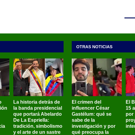
OTRAS NOTICIAS
o
La historia detrás de
El crimen del
El 
sión
la banda presidencial
influencer César
15 
que portará Abelardo
Gastélum: qué se
por
De La Espriella:
sabe de la
pro
ia
tradición, simbolismo
investigación y por
int
y el arte de un sastre
qué preocupa la