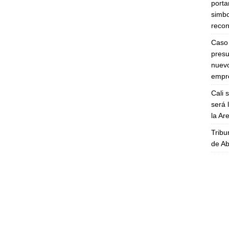
porta
simbo
recon
Caso 
presu
nuevo
empre
Cali 
será 
la A
Tribu
de Ab