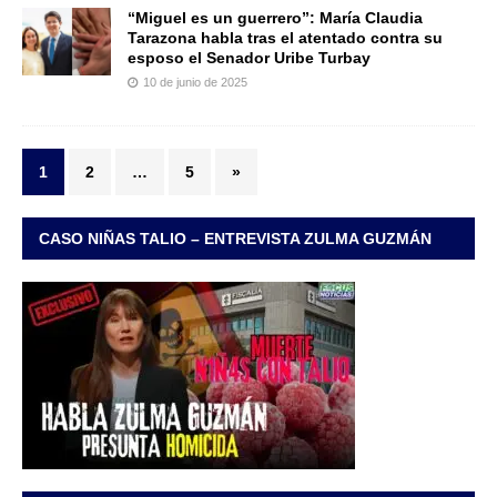
“Miguel es un guerrero”: María Claudia
Tarazona habla tras el atentado contra su
esposo el Senador Uribe Turbay
10 de junio de 2025
1
2
…
5
»
CASO NIÑAS TALIO – ENTREVISTA ZULMA GUZMÁN