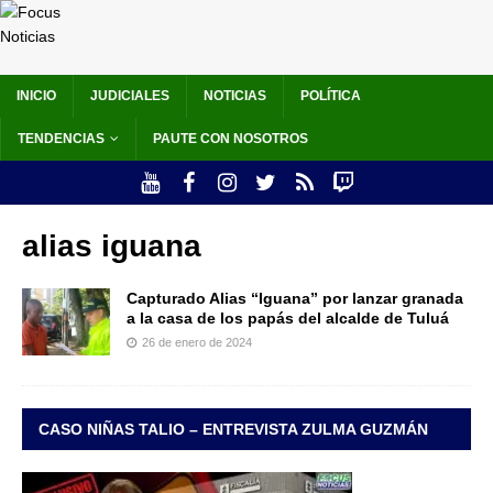
INICIO
JUDICIALES
NOTICIAS
POLÍTICA
TENDENCIAS
PAUTE CON NOSOTROS
alias iguana
Capturado Alias “Iguana” por lanzar granada
a la casa de los papás del alcalde de Tuluá
26 de enero de 2024
CASO NIÑAS TALIO – ENTREVISTA ZULMA GUZMÁN