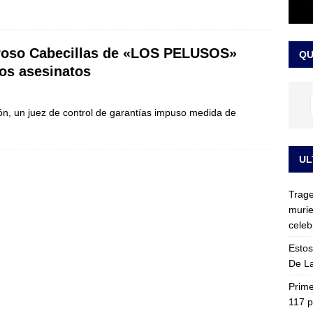
ia fue trasladada de la Escuela de Carabineros a La Picaleña: los
da de Bogotá
JUDICIALES
roso Cabecillas de «LOS PELUSOS»
QU
os asesinatos
ción, un juez de control de garantías impuso medida de
UL
Trage
murie
celeb
Estos
De La
Prime
117 p