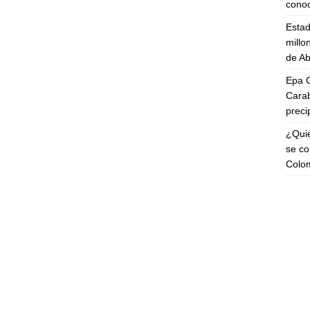
cono
Esta
millo
de Ab
Epa C
Carab
preci
¿Quié
se co
Colo