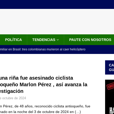
POLÍTICA
TENDENCIAS
PAUTE CON NOSOTROS
miliar en Brasil: tres colombianas murieron al caer helicóptero
años
INTERNACIONALES
CA
os 18 ministros que posesionó Abelardo De La Espriella: nombres,
G
una riña fue asesinado ciclista
ioqueño Marlon Pérez , así avanza la
isión de De La Espriella: trasladan a 117 presos de alto perfil; estos
estigación
ICIALES
e octubre de 2024
idos anuncia paquete de US$1.000 millones para fortalecer la
n Pérez, de 48 años, reconocido ciclista antioqueño, fue
 de la Espriella
LO ÚLTIMO
nado en la noche del 3 de octubre de 2024 en
(…)