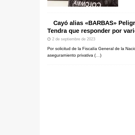
[ 8 de agosto de 2026 ]
Epa Colomb
episodios que precipitaron su sali
Cayó alias «BARBAS» Pelig
Tendra que responder por vari
2 de septiembre de 2023
Por solicitud de la Fiscalía General de la Na
aseguramiento privativa
(…)