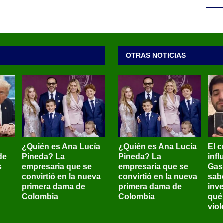
OTRAS NOTICIAS
¿Quién es Ana Lucía
¿Quién es Ana Lucía
El c
de
Pineda? La
Pineda? La
inf
s
empresaria que se
empresaria que se
Gas
convirtió en la nueva
convirtió en la nueva
sab
primera dama de
primera dama de
inve
Colombia
Colombia
qué
viol