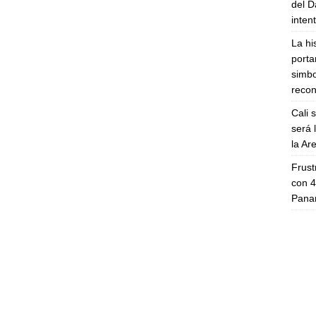
del D
inten
La hi
porta
simbo
recon
Cali 
será 
la A
Frust
con 4
Panam