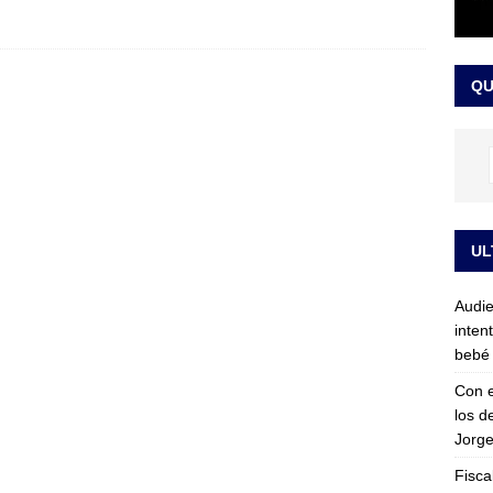
sta para la posesión presidencial: así será la investidura de Abelardo
QU
LO ÚLTIMO
UL
Audie
inten
bebé 
Con e
los d
Jorge
Fisca