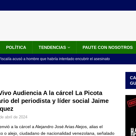
POLÍTICA
TENDENCIAS
PAUTE CON NOSOTROS
iscalía acusó a hombre que habría intentado encubrir el asesinato
n accidente de tránsito
JUDICIALES
CA
omunicado tres denunciantes entregan los detalles de porque se
G
redo Vargas
JUDICIALES
Vivo Audiencia A la cárcel La Picota
ario del periodista y líder social Jaime
rdena examen toxicológico a exdirectora del Dapre Angie Rodríguez
quez
enamiento
NOTICIAS
de abril de 2024
 detrás de la banda presidencial que portará Abelardo De La
envió a la cárcel a Alejandro José Arias Alejos, alias el
el arte de un sastre colombiano reconocido en el mundo
LO
o o alejo, ciudadano de nacionalidad venezolana, señalado