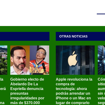
OTRAS NOTICIAS
 la
Gobierno electo de
Apple revoluciona la
Cóm
Abelardo De La
compra de
siti
será
Espriella denuncia
tecnología: ahora
aum
presuntas
podrás arrendar un
sin 
irregularidades por
iPhone o un Mac en
vel
ena
más de $370.000
lugar de comprarlo
seg