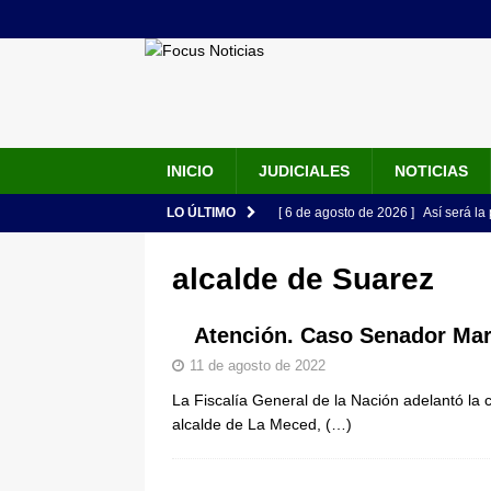
INICIO
JUDICIALES
NOTICIAS
LO ÚLTIMO
[ 6 de agosto de 2026 ]
Así será la
en la Arena USC y dará su primer d
alcalde de Suarez
[ 6 de agosto de 2026 ]
Pacto Histó
una “desobediencia civil” desde e
Atención. Caso Senador Mar
[ 6 de agosto de 2026 ]
La historia
11 de agosto de 2022
La Fiscalía General de la Nación adelantó la 
Espriella: tradición, simbolismo y 
alcalde de La Meced,
(…)
ÚLTIMO
[ 6 de agosto de 2026 ]
Caso Lili P