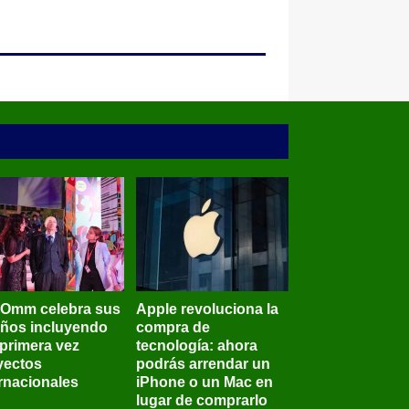
BOmm celebra sus
Apple revoluciona la
años incluyendo
compra de
 primera vez
tecnología: ahora
yectos
podrás arrendar un
ernacionales
iPhone o un Mac en
lugar de comprarlo