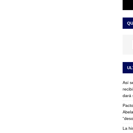
or vinculado al entramado empresarial
JUDICIALES
sta para la posesión presidencial: así será la investidura de Abelardo
QU
LO ÚLTIMO
UL
Así s
recib
dará 
Pacto
Abela
“deso
La hi