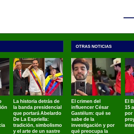
OTRAS NOTICIAS
o
La historia detrás de
El crimen del
El 
sión
la banda presidencial
influencer César
15 
que portará Abelardo
Gastélum: qué se
por
De La Espriella:
sabe de la
pro
ia
tradición, simbolismo
investigación y por
int
y el arte de un sastre
qué preocupa la