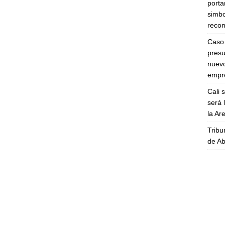
porta
simbo
recon
Caso 
presu
nuevo
empre
Cali 
será 
la A
Tribu
de Ab