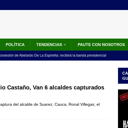
POLÍTICA
TENDENCIAS
PAUTE CON NOSOTROS
 posesión de Abelardo De La Espriella: recibirá la banda presidencial
iscurso en el Cantón Pichincha
LO ÚLTIMO
CA
rico no asistirá a la posesión de Abelardo de la Espriella y llama a
G
l Congreso
LO ÚLTIMO
io Castaño, Van 6 alcaldes capturados
 detrás de la banda presidencial que portará Abelardo De La
captura del alcalde de Suarez, Cauca, Ronal Villegas; el
el arte de un sastre colombiano reconocido en el mundo
LO
ink: Fiscalía amplía investigación por presunto lavado de activos y