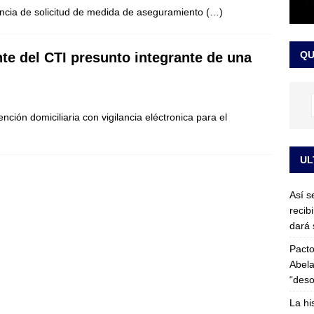
ncia de solicitud de medida de aseguramiento
(…)
or vinculado al entramado empresarial
JUDICIALES
sta para la posesión presidencial: así será la investidura de Abelardo
QU
nte del CTI presunto integrante de una
LO ÚLTIMO
ción domiciliaria con vigilancia eléctronica para el
UL
Así s
recib
dará 
Pacto
Abela
“deso
La hi