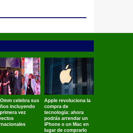
BOmm celebra sus
Apple revoluciona la
años incluyendo
compra de
 primera vez
tecnología: ahora
yectos
podrás arrendar un
ernacionales
iPhone o un Mac en
lugar de comprarlo