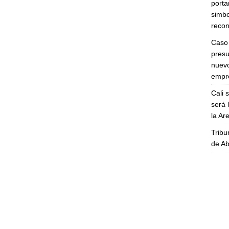
porta
simbo
recon
Caso 
presu
nuevo
empre
Cali 
será 
la A
Tribu
de Ab