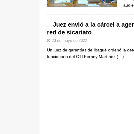
audie
pone bajo la lupa a nuevo proveed
[ 6 de agosto de 2026 ]
Cali se ali
Juez envió a la cárcel a age
De La Espriella en la Arena USC
red de sicariato
23 de mayo de 2022
Un juez de garantías de Ibagué ordenó la deten
funcionario del CTI Ferney Martínez
(…)