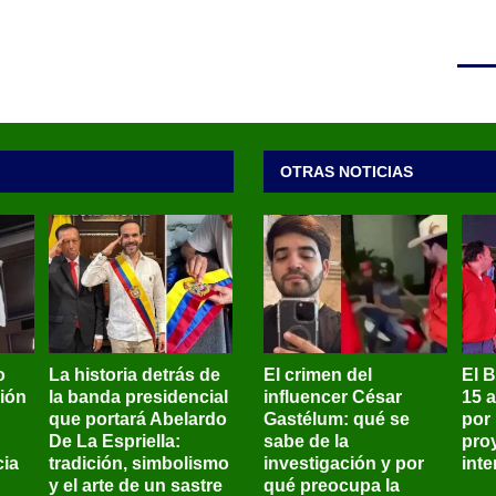
OTRAS NOTICIAS
o
La historia detrás de
El crimen del
El 
sión
la banda presidencial
influencer César
15 
que portará Abelardo
Gastélum: qué se
por
De La Espriella:
sabe de la
pro
ia
tradición, simbolismo
investigación y por
int
y el arte de un sastre
qué preocupa la