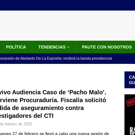
POLÍTICA
TENDENCIAS
PAUTE CON NOSOTROS
 posesión de Abelardo De La Espriella: recibirá la banda presidencial
iscurso en el Cantón Pichincha
LO ÚLTIMO
CA
rico no asistirá a la posesión de Abelardo de la Espriella y llama a
G
l Congreso
LO ÚLTIMO
vivo Audiencia Caso de ‘Pacho Malo’.
erviene Procuraduría. Fiscalía solicitó
 detrás de la banda presidencial que portará Abelardo De La
ida de aseguramiento contra
el arte de un sastre colombiano reconocido en el mundo
LO
estigadores del CTI
de febrero de 2025
ink: Fiscalía amplía investigación por presunto lavado de activos y
jueves 27 de febrero se llevó a cabo una nueva sesión de