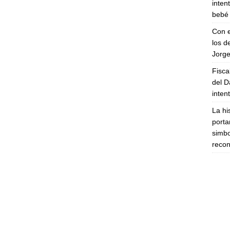
inten
bebé 
Con e
los d
Jorge
Fisca
del D
inten
La hi
porta
simbo
recon