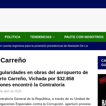
POLÍTICA
TENDENCIAS
PAUTE CON NOSOTROS
en cuenta regresiva para la posesión presidencial de Abelardo De La
ca y día sin carro
LO ÚLTIMO
 Carreño
CA
que se revele mi nombre”: cuarta presunta víctima de Jorge Alfredo
G
IALES
egularidades en obras del aeropuerto de
rto Carreño, Vichada por $32.858
iscalía acusó a hombre que habría intentado encubrir el asesinato
lones encontró la Contraloría
n accidente de tránsito
JUDICIALES
de abril de 2024
omunicado tres denunciantes entregan los detalles de porque se
ntraloría General de la República, a través de su Unidad de
redo Vargas
JUDICIALES
tigaciones Especiales contra la Corrupción, aperturó proceso