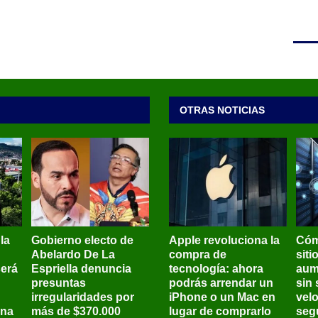
OTRAS NOTICIAS
 la
Gobierno electo de
Apple revoluciona la
Cóm
Abelardo De La
compra de
siti
será
Espriella denuncia
tecnología: ahora
aum
presuntas
podrás arrendar un
sin 
irregularidades por
iPhone o un Mac en
vel
ena
más de $370.000
lugar de comprarlo
seg