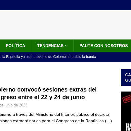
POLÍTICA
TENDENCIAS
PAUTE CON NOSOTROS
 la Espriella ya es presidente de Colombia: recibió la banda
LO ÚLTIMO
CA
 posesión de Abelardo De La Espriella: recibirá la banda presidencial
G
iscurso en el Cantón Pichincha
LO ÚLTIMO
ierno convocó sesiones extras del
greso entre el 22 y 24 de junio
rico no asistirá a la posesión de Abelardo de la Espriella y llama a
de junio de 2023
l Congreso
LO ÚLTIMO
bierno a través del Ministerio del Interior, publicó el decreto
 detrás de la banda presidencial que portará Abelardo De La
siones extraordinarias para el Congreso de la República
(…)
el arte de un sastre colombiano reconocido en el mundo
LO