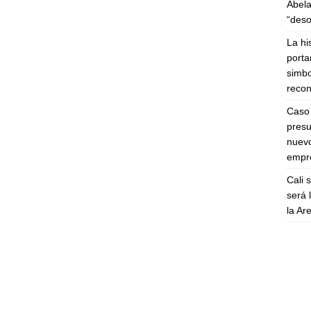
Abela
“deso
La hi
porta
simbo
recon
Caso 
presu
nuevo
empre
Cali 
será 
la A