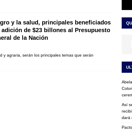
ink: Fiscalía amplía investigación por presunto lavado de activos y
agro y la salud, principales beneficiados
QU
or vinculado al entramado empresarial
JUDICIALES
 adición de $23 billones al Presupuesto
eral de la Nación
ud y agraria, serán los principales temas que serán
UL
Abela
Colom
cerem
Así s
recib
dará 
Pacto