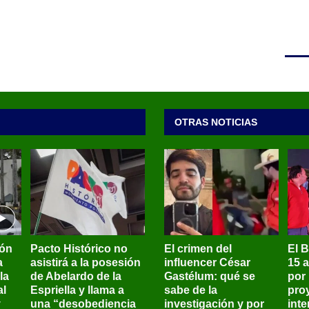
OTRAS NOTICIAS
ión
Pacto Histórico no
El crimen del
El 
a
asistirá a la posesión
influencer César
15 
la
de Abelardo de la
Gastélum: qué se
por
al
Espriella y llama a
sabe de la
pro
y
una “desobediencia
investigación y por
int