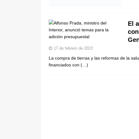
ÚLTIMO
[ 6 de agosto de 2026 ]
Caso Lili P
El 
pone bajo la lupa a nuevo proveed
con
Gen
17 de febrero de 2023
La compra de tierras y las reformas de la sal
financiados con
(…)