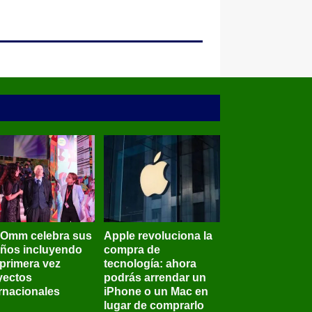
BOmm celebra sus
Apple revoluciona la
años incluyendo
compra de
 primera vez
tecnología: ahora
yectos
podrás arrendar un
ernacionales
iPhone o un Mac en
lugar de comprarlo