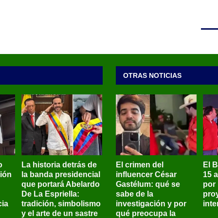
OTRAS NOTICIAS
o
La historia detrás de
El crimen del
El 
sión
la banda presidencial
influencer César
15 
que portará Abelardo
Gastélum: qué se
por
De La Espriella:
sabe de la
pro
ia
tradición, simbolismo
investigación y por
int
y el arte de un sastre
qué preocupa la