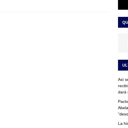
or vinculado al entramado empresarial
JUDICIALES
sta para la posesión presidencial: así será la investidura de Abelardo
QU
LO ÚLTIMO
UL
Así s
recib
dará 
Pacto
Abela
“deso
La hi