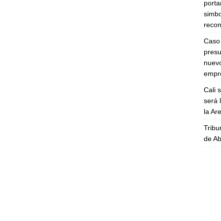
porta
simbo
recon
Caso 
presu
nuevo
empre
Cali 
será 
la A
Tribu
de Ab