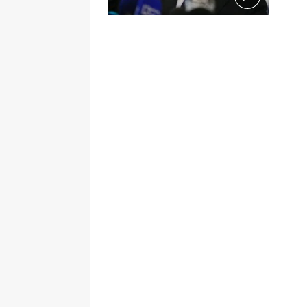
pone bajo la lupa a nuevo proveed
[ 6 de agosto de 2026 ]
Cali se ali
De La Espriella en la Arena USC