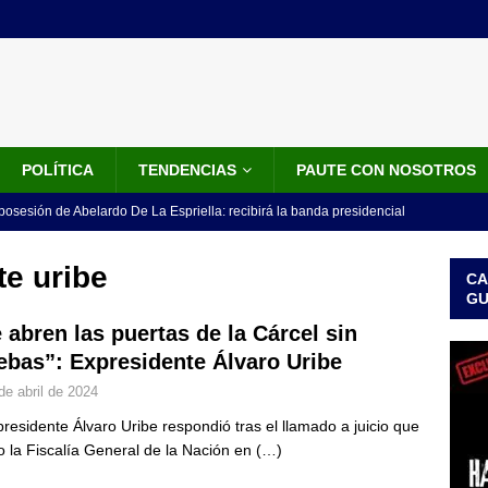
POLÍTICA
TENDENCIAS
PAUTE CON NOSOTROS
 posesión de Abelardo De La Espriella: recibirá la banda presidencial
iscurso en el Cantón Pichincha
LO ÚLTIMO
te uribe
CA
rico no asistirá a la posesión de Abelardo de la Espriella y llama a
G
l Congreso
LO ÚLTIMO
 abren las puertas de la Cárcel sin
ebas”: Expresidente Álvaro Uribe
 detrás de la banda presidencial que portará Abelardo De La
de abril de 2024
el arte de un sastre colombiano reconocido en el mundo
LO
presidente Álvaro Uribe respondió tras el llamado a juicio que
zo la Fiscalía General de la Nación en
(…)
ink: Fiscalía amplía investigación por presunto lavado de activos y