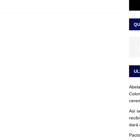
ink: Fiscalía amplía investigación por presunto lavado de activos y
QU
or vinculado al entramado empresarial
JUDICIALES
UL
Abela
Colom
cerem
Así s
recib
dará 
Pacto