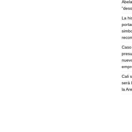
Abela
“deso
La hi
porta
simbo
recon
Caso 
presu
nuevo
empre
Cali 
será 
la A