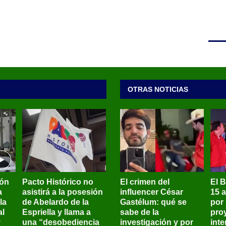
OTRAS NOTICIAS
ión
Pacto Histórico no
El crimen del
El 
a
asistirá a la posesión
influencer César
15 
la
de Abelardo de la
Gastélum: qué se
por
al
Espriella y llama a
sabe de la
pro
y
una “desobediencia
investigación y por
int