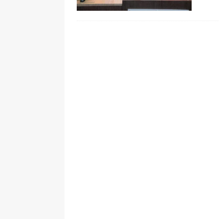
ÚLTIMO
[ 6 de agosto de 2026 ]
Caso Lili P
pone bajo la lupa a nuevo proveed