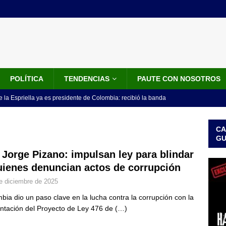
POLÍTICA
TENDENCIAS
PAUTE CON NOSOTROS
 la Espriella ya es presidente de Colombia: recibió la banda
LO ÚLTIMO
CA
 posesión de Abelardo De La Espriella: recibirá la banda presidencial
G
iscurso en el Cantón Pichincha
LO ÚLTIMO
 Jorge Pizano: impulsan ley para blindar
uienes denuncian actos de corrupción
rico no asistirá a la posesión de Abelardo de la Espriella y llama a
e diciembre de 2025
l Congreso
LO ÚLTIMO
bia dio un paso clave en la lucha contra la corrupción con la
 detrás de la banda presidencial que portará Abelardo De La
ntación del Proyecto de Ley 476 de
(…)
el arte de un sastre colombiano reconocido en el mundo
LO