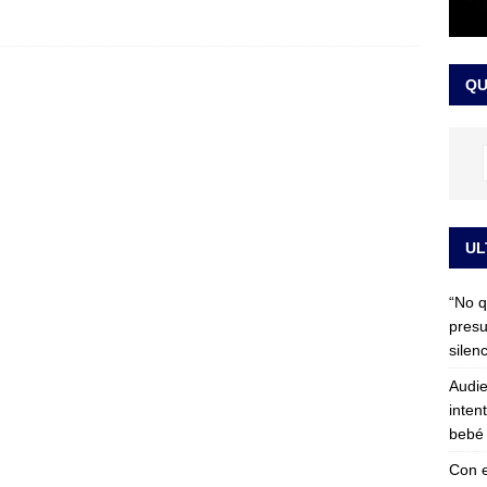
 detrás de la banda presidencial que portará Abelardo De La
el arte de un sastre colombiano reconocido en el mundo
LO
QU
UL
“No q
presu
silen
Audie
inten
bebé 
Con e