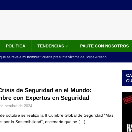
POLÍTICA
TENDENCIAS
PAUTE CON NOSOTROS
que se revele mi nombre”: cuarta presunta víctima de Jorge Alfredo
IALES
CA
iscalía acusó a hombre que habría intentado encubrir el asesinato
G
n accidente de tránsito
JUDICIALES
Crisis de Seguridad en el Mundo:
bre con Expertos en Seguridad
omunicado tres denunciantes entregan los detalles de porque se
de octubre de 2024
redo Vargas
JUDICIALES
 de octubre se realizó la II Cumbre Global de Seguridad “Más
rdena examen toxicológico a exdirectora del Dapre Angie Rodríguez
s por la Sostenibilidad”, escenario que se
(…)
enamiento
NOTICIAS