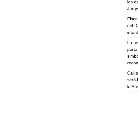
los d
Jorge
Fisca
del D
inten
La hi
porta
simbo
recon
Cali 
será 
la A