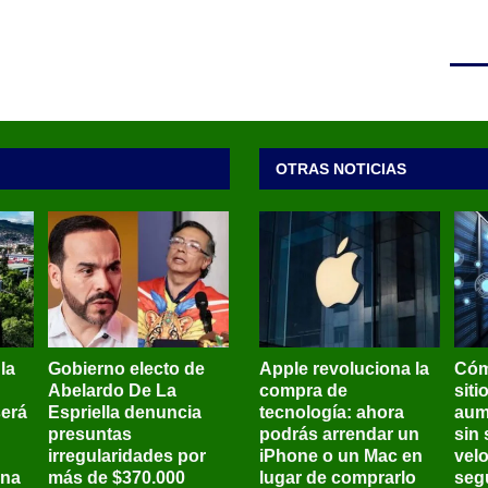
OTRAS NOTICIAS
 la
Gobierno electo de
Apple revoluciona la
Cóm
Abelardo De La
compra de
siti
será
Espriella denuncia
tecnología: ahora
aum
presuntas
podrás arrendar un
sin 
irregularidades por
iPhone o un Mac en
vel
ena
más de $370.000
lugar de comprarlo
seg