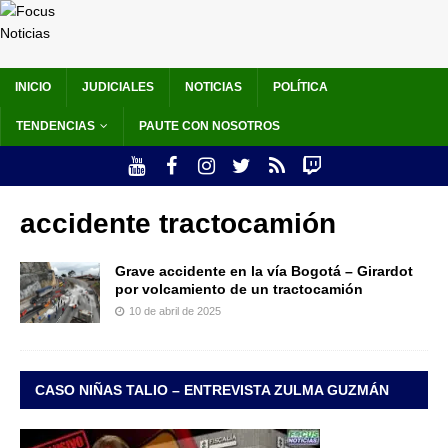
INICIO
JUDICIALES
NOTICIAS
POLÍTICA
TENDENCIAS
PAUTE CON NOSOTROS
accidente tractocamión
Grave accidente en la vía Bogotá – Girardot
por volcamiento de un tractocamión
10 de abril de 2025
CASO NIÑAS TALIO – ENTREVISTA ZULMA GUZMÁN