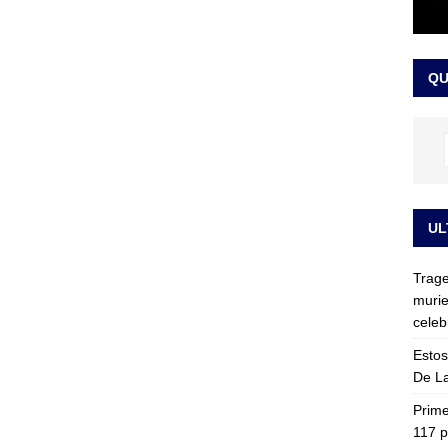
ia fue trasladada de la Escuela de Carabineros a La Picaleña: los
da de Bogotá
JUDICIALES
QU
UL
Trage
murie
celeb
Estos
De La
Prime
117 p