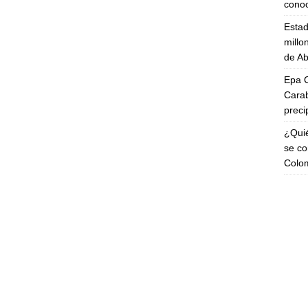
cono
Esta
millo
de Ab
Epa C
Carab
preci
¿Quié
se co
Colo