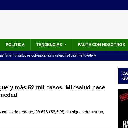
POLÍTICA
TENDENCIAS
PAUTE CON NOSOTROS
miliar en Brasil: tres colombianas murieron al caer helicóptero
años
INTERNACIONALES
CA
os 18 ministros que posesionó Abelardo De La Espriella: nombres,
G
gue y más 52 mil casos. Minsalud hace
rmedad
isión de De La Espriella: trasladan a 117 presos de alto perfil; estos
ICIALES
86 casos de dengue, 29.618 (56,3 %) sin signos de alarma,
idos anuncia paquete de US$1.000 millones para fortalecer la
 de la Espriella
LO ÚLTIMO