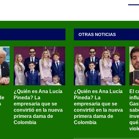
OTRAS NOTICIAS
¿Quién es Ana Lucía
¿Quién es Ana Lucía
El c
de
Pineda? La
Pineda? La
inf
s
empresaria que se
empresaria que se
Gas
convirtió en la nueva
convirtió en la nueva
sab
primera dama de
primera dama de
inve
Colombia
Colombia
qué
viol