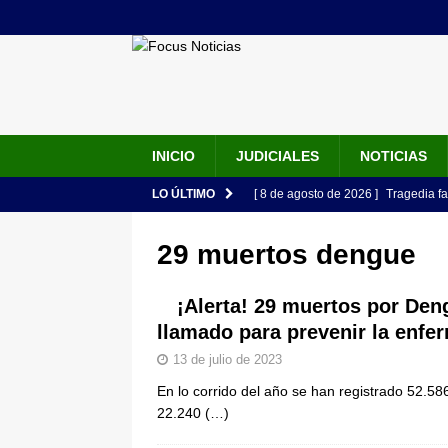
INICIO
JUDICIALES
NOTICIAS
LO ÚLTIMO
[ 8 de agosto de 2026 ]
Tragedia fa
durante viaje para celebrar los 15 
29 muertos dengue
[ 8 de agosto de 2026 ]
Estos son l
cargos y perfiles
LO ÚLTIMO
¡Alerta! 29 muertos por Den
llamado para prevenir la enfe
[ 8 de agosto de 2026 ]
Primera dec
13 de julio de 2023
son los nombres conocidos
JUD
En lo corrido del año se han registrado 52.5
[ 8 de agosto de 2026 ]
Estados Un
22.240
(…)
seguridad del Gobierno de Abelardo