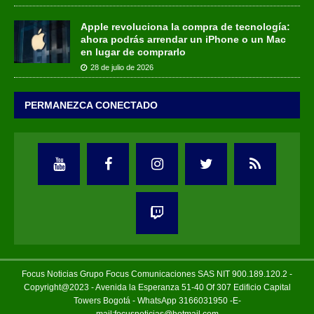
Apple revoluciona la compra de tecnología:
ahora podrás arrendar un iPhone o un Mac
en lugar de comprarlo
28 de julio de 2026
PERMANEZCA CONECTADO
Focus Noticias Grupo Focus Comunicaciones SAS NIT 900.189.120.2 -
Copyright@2023 - Avenida la Esperanza 51-40 Of 307 Edificio Capital
Towers Bogotá - WhatsApp 3166031950 -E-
mail:focusnoticias@hotmail.com