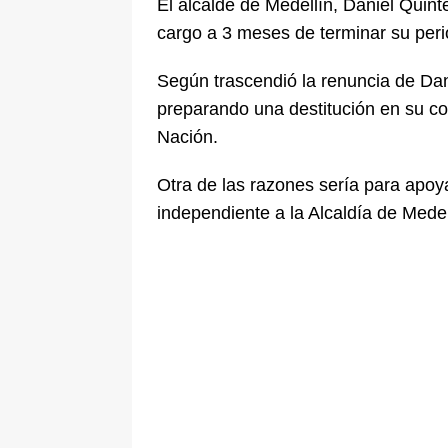
El alcalde de Medellín, Daniel Quint
[ 6 de agosto de 2026 ]
La historia
cargo a 3 meses de terminar su peri
Espriella: tradición, simbolismo y 
Según trascendió la renuncia de Dan
ÚLTIMO
preparando una destitución en su co
Nación.
Otra de las razones sería para apo
independiente a la Alcaldía de Medel