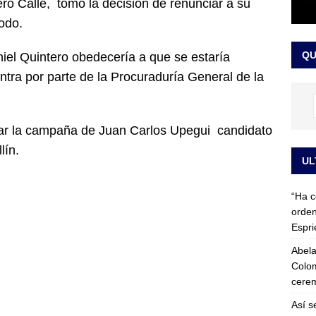
ero Calle, tomó la decisión de renunciar a su
 detrás de la banda presidencial que portará Abelardo De La
odo.
el arte de un sastre colombiano reconocido en el mundo
LO
QU
iel Quintero obedecería a que se estaría
ntra por parte de la Procuraduría General de la
yar la campaña de Juan Carlos Upegui candidato
lín.
UL
“Ha c
orden
Espri
Abela
Colom
cerem
Así s