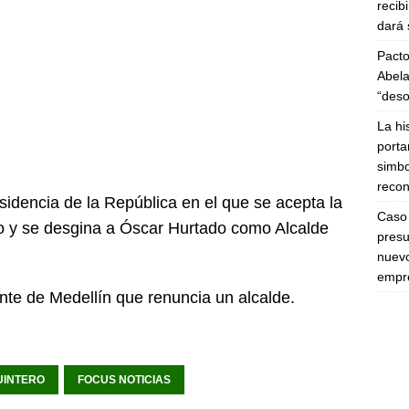
recib
dará 
Pacto
Abela
“deso
La hi
porta
simbo
recon
esidencia de la República en el que se acepta la
Caso 
ro y se desgina a Óscar Hurtado como Alcalde
presu
nuevo
empre
iente de Medellín que renuncia un alcalde.
UINTERO
FOCUS NOTICIAS