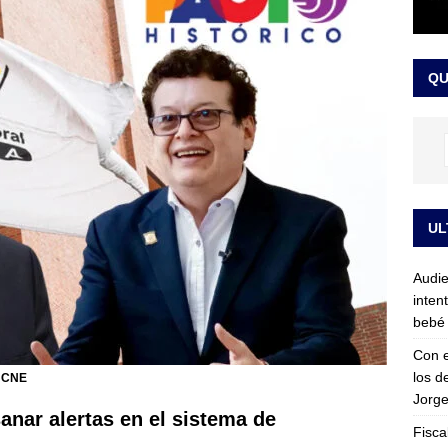
sta para la posesión presidencial: así será la investidura de Abelardo
QU
LO ÚLTIMO
UL
Audie
inten
bebé 
Con e
los d
e CNE
Jorge
anar alertas en el sistema de
Fisca