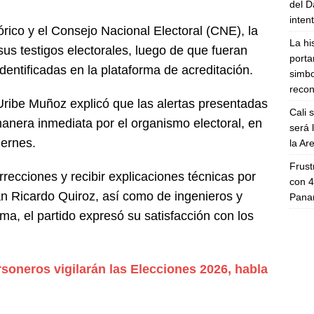
del D
inten
órico y el
Consejo Nacional Electoral
(CNE), la
La hi
sus testigos electorales, luego de que fueran
porta
dentificadas en la plataforma de acreditación.
simbo
recon
 Uribe Muñoz
explicó que las alertas presentadas
Cali 
manera inmediata por el organismo electoral, en
será 
iernes.
la A
Frust
orrecciones y recibir explicaciones técnicas por
con 4
an Ricardo Quiroz, así como de ingenieros y
Panam
ma, el partido expresó su satisfacción con los
soneros vigilarán las Elecciones 2026, habla