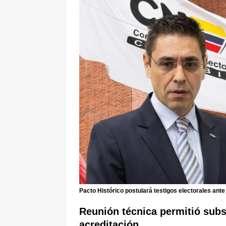
ÚLTIMO
[ 5 de agosto de 2026 ]
Cali se ali
De La Espriella en la Arena USC
Pacto Histórico postulará testigos electorales ant
Reunión técnica permitió subs
acreditación