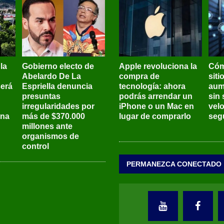
 la
Gobierno electo de
Apple revoluciona la
Cóm
Abelardo De La
compra de
siti
será
Espriella denuncia
tecnología: ahora
aum
presuntas
podrás arrendar un
sin 
irregularidades por
iPhone o un Mac en
vel
ena
más de $370.000
lugar de comprarlo
seg
millones ante
organismos de
control
PERMANEZCA CONECTADO