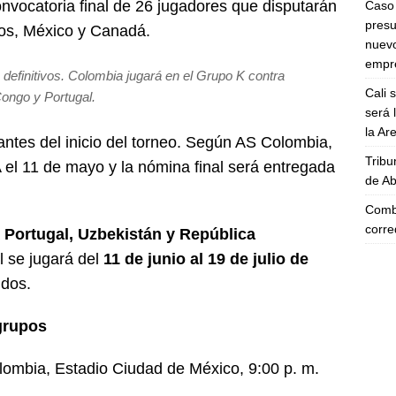
convocatoria final de 26 jugadores que disputarán
Caso 
presu
os, México y Canadá.
nuevo
empre
definitivos. Colombia jugará en el Grupo K contra
Cali 
ongo y Portugal.
será 
la A
 antes del inicio del torneo. Según AS Colombia,
Tribu
A el 11 de mayo y la nómina final será entregada
de Ab
Comba
corre
a
Portugal, Uzbekistán y República
l se jugará del
11 de junio al 19 de julio de
idos.
grupos
lombia, Estadio Ciudad de México, 9:00 p. m.