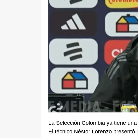
De La Espriella en la Arena USC
[ 6 de agosto de 2026 ]
Tribunal ni
en Cali
JUDICIALES
La Selección Colombia ya tiene una
El técnico Néstor Lorenzo presentó la