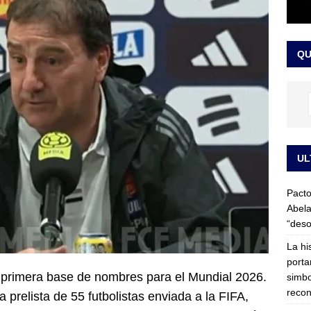
LO ÚLTIMO
ega medida cautelar sobre la posesión de Abelardo de la Espriella
QU
UL
Pacto
Abela
“deso
La hi
porta
 primera base de nombres para el Mundial 2026.
simbo
recon
 prelista de 55 futbolistas enviada a la FIFA,