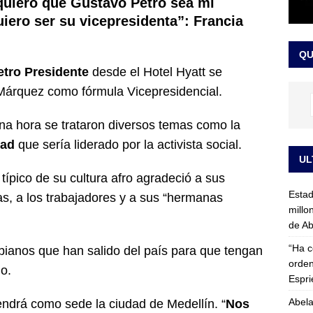
quiero que Gustavo Petro sea mi
rico no asistirá a la posesión de Abelardo de la Espriella y llama a
uiero ser su vicepresidenta”: Francia
l Congreso
LO ÚLTIMO
QU
tro Presidente
desde el Hotel Hyatt se
a Márquez como fórmula Vicepresidencial.
na hora se trataron diversos temas como la
dad
que sería liderado por la activista social.
UL
 típico de su cultura afro agradeció a sus
Esta
ías, a los trabajadores y a sus “hermanas
millo
de Ab
“Ha c
mbianos que han salido del país para que tengan
orden
io.
Espri
Abela
drá como sede la ciudad de Medellín. “
Nos