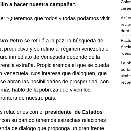
Colom
lín a hacer nuestra campaña”.
cerem
Así s
ase: “Queremos que todos y todas podamos vivir
recib
dará 
avo Petro
se refirió a la paz, la búsqueda de
Pacto
Abela
productiva y se refirió al régimen venezolano
“deso
uturo inmediato de Venezuela depende de la
La hi
rencia extraña. Propiciaremos el que se pueda
porta
n Venezuela. Nos interesa que dialoguen, que
simbo
 se abran las posibilidades de prosperidad, con
recon
demás hablo de la pobreza que viven los
frontera de nuestro país.
s relaciones con el
presidente de Estados
“con su partido tenemos estrechas relaciones
enda de dialogo que proponga un gran frente