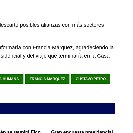
 descartó posibles alianzas con más sectores
nformaría con Francia Márquez, agradeciendo la
sidencial y del viaje que terminaría en la Casa
A HUMANA
FRANCIA MARQUEZ
GUSTAVO PETRO
én se reunirá Fico
Gran encuesta presidencial