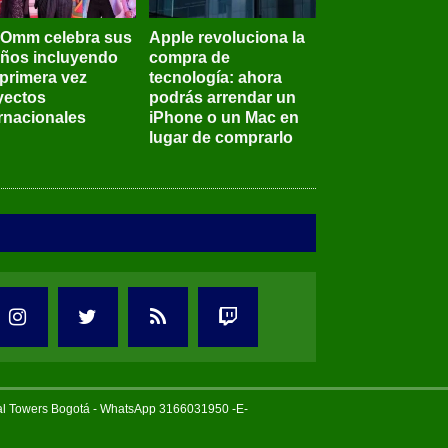
BOmm celebra sus
Apple revoluciona la
años incluyendo
compra de
 primera vez
tecnología: ahora
yectos
podrás arrendar un
ernacionales
iPhone o un Mac en
lugar de comprarlo
tal Towers Bogotá - WhatsApp 3166031950 -E-