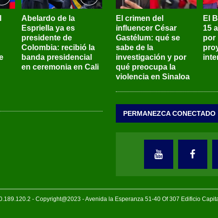
l
Abelardo de la
El crimen del
El 
Espriella ya es
influencer César
15 
presidente de
Gastélum: qué se
por
Colombia: recibió la
sabe de la
pro
e
banda presidencial
investigación y por
int
en ceremonia en Cali
qué preocupa la
violencia en Sinaloa
PERMANEZCA CONECTADO
189.120.2 - Copyright@2023 - Avenida la Esperanza 51-40 Of 307 Edificio Capi