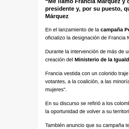
“Me llamo Francia Márquez y 
[ 6 de agosto de 2026 ]
Pacto Histó
presidente y, por su puesto, q
Márquez
una “desobediencia civil” desde e
En el lanzamiento de la
campaña Pe
oficializo la designación de Franci
Durante la intervención de más de u
creación del
Ministerio de la Igual
Francia vestida con un colorido traje
votantes, a la coalición, a las minor
mujeres”.
En su discurso se refirió a los colo
la oportunidad de volver a su territor
También anuncio que su campaña ten