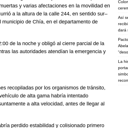
Colom
uertas y varias afectaciones en la movilidad en
cerem
currió a la altura de la calle 244, en sentido sur–
Así s
el municipio de Chía, en el departamento de
recib
dará 
Pacto
00 de la noche y obligó al cierre parcial de la
Abela
ntras las autoridades atendían la emergencia y
“deso
La hi
porta
simbo
recon
es recopiladas por los organismos de tránsito,
ehículo de alta gama habría intentado
suntamente a alta velocidad, antes de llegar al
bría perdido estabilidad y colisionado primero