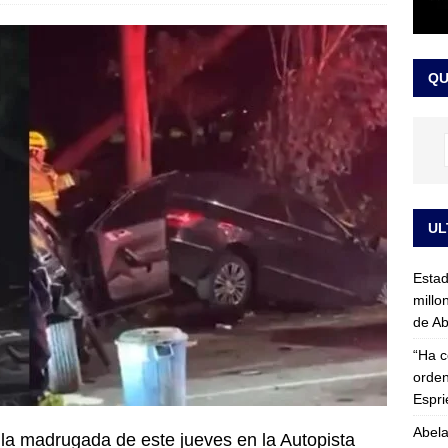
rico no asistirá a la posesión de Abelardo de la Espriella y llama a
l Congreso
LO ÚLTIMO
QU
UL
Esta
millo
de Ab
“Ha c
orden
Espri
Abela
n la madrugada de este jueves en la Autopista