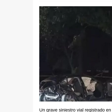
[ 6 de agosto de 2026 ]
Pacto Histó
una “desobediencia civil” desde e
Un grave siniestro vial registrado e