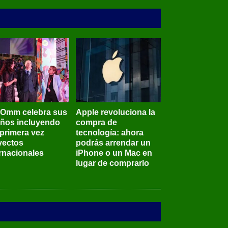
BOmm celebra sus
Apple revoluciona la
años incluyendo
compra de
 primera vez
tecnología: ahora
yectos
podrás arrendar un
ernacionales
iPhone o un Mac en
lugar de comprarlo