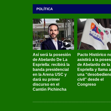
POLÍTICA
Así será la posesión
Pacto Histórico n
de Abelardo De La
asistirá a la pose
Espriella: recibirá la
de Abelardo de la
banda presidencial
Espriella y llama a
en la Arena USC y
una “desobedienc
dará su primer
civil” desde el
discurso en el
Congreso
Cantón Pichincha