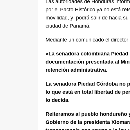
Las autoridades de Honduras inform
pone bajo la lupa a nuevo proveed
por el Pacto Histórico ya no está ret
[ 6 de agosto de 2026 ]
Cali se ali
movilidad, y podrá salir de hacia s
ciudad de Panamá.
De La Espriella en la Arena USC
Mediante un comunicado el director d
«La senadora colombiana Piedad 
documentación presentada al Mini
retención administrativa.
La senadora Piedad Córdoba no po
lo que está en total libertad de 
lo decida.
Reiteramos al pueblo hondureño y
Gobierno de la presidenta Xiomar