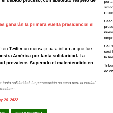
y el debido proceso, con absoluto respeto de
porta
simbo
recon
Caso 
s ganarán la primera vuelta presidencial el
presu
nuevo
empre
Cali 
 en Twitter un mensaje para informar que fue
será 
estra América por tanta solidaridad. La
la A
dad prevalece. Superado el malentendido en
Tribu
de Ab
 tanta solidaridad. La persecución no cesa pero la verdad
Honduras.
y 26, 2022