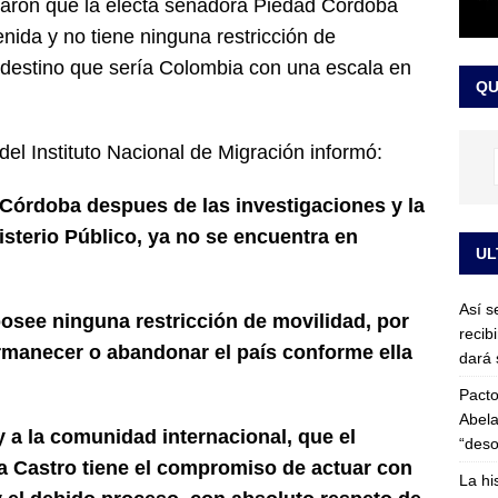
aron que la electa senadora Piedad Córdoba
or vinculado al entramado empresarial
JUDICIALES
enida y no tiene ninguna restricción de
sta para la posesión presidencial: así será la investidura de Abelardo
u destino que sería Colombia con una escala en
QU
LO ÚLTIMO
el Instituto Nacional de Migración informó:
Córdoba despues de las investigaciones y la
sterio Público, ya no se encuentra en
UL
Así s
see ninguna restricción de movilidad, por
recib
permanecer o abandonar el país conforme ella
dará 
Pacto
Abela
 a la comunidad internacional, que el
“deso
a Castro tiene el compromiso de actuar con
La hi