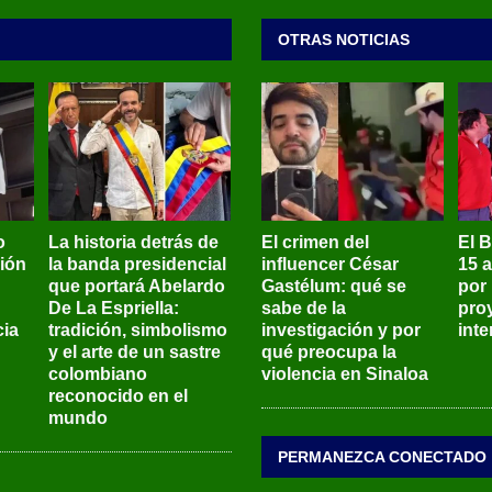
OTRAS NOTICIAS
o
La historia detrás de
El crimen del
El 
sión
la banda presidencial
influencer César
15 
que portará Abelardo
Gastélum: qué se
por
De La Espriella:
sabe de la
pro
ia
tradición, simbolismo
investigación y por
int
y el arte de un sastre
qué preocupa la
colombiano
violencia en Sinaloa
reconocido en el
mundo
PERMANEZCA CONECTADO