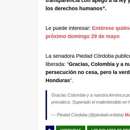
transparencia con apego a la ley 
los derechos humanos”.
Le puede interesar:
Entérese quiéne
próximo domingo 29 de mayo
La senadora Piedad Córdoba publicó
liberada: “
Gracias, Colombia y a nu
persecución no cesa, pero la ver
Honduras
”.
Gracias Colombia y a nuestra América por
prevalece. Superado el malentendido en 
— Piedad Córdoba (@piedadcordoba)
Ma