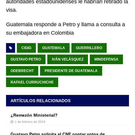
autoridades estadounidenses le habrían retirado la
visa.
Guatemala responde a Petro y llama a consulta a
su embajadora en Colombia
CIGIG
GUATEMALA
GUERRILLERO
GUSTAVO PETRO
IVÁN VELÁSQUEZ
MINDEFENSA
ODEBRECHT
PRESIDENTE DE GUATEMALA
RAFAEL CURRUCHICHE
ARTÍCULOS RELACIONADOS
¿Remezón Ministerial?
1 de febrero de 2024
Gustavo Petro solicita al CNE contar votos de