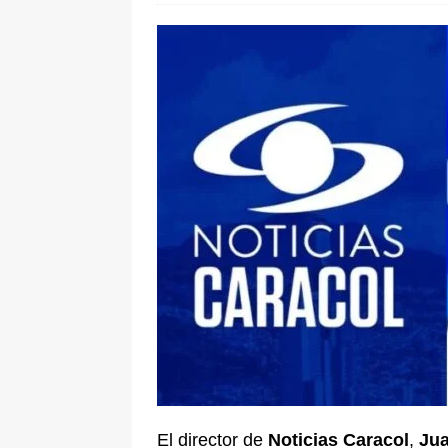
[ 6 de agosto de 2026 ]
La historia
Espriella: tradición, simbolismo y 
ÚLTIMO
El director de
Noticias Caracol
,
Jua