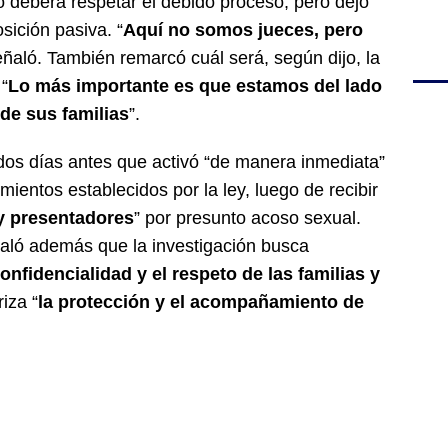
so deberá respetar el debido proceso, pero dejó
sición pasiva. “
Aquí no somos jueces, pero
eñaló. También remarcó cuál será, según dijo, la
 “
Lo más importante es que estamos del lado
 de sus familias
”.
dos días antes que activó “de manera inmediata”
mientos establecidos por la ley, luego de recibir
y presentadores
” por presunto acoso sexual.
aló además que la investigación busca
onfidencialidad y el respeto de las familias y
riza “
la protección y el acompañamiento de