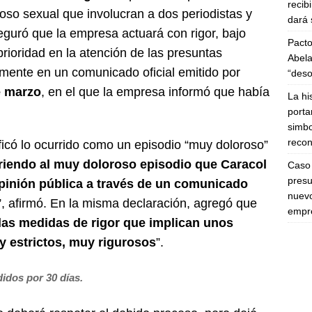
recib
oso sexual que involucran a dos periodistas y
dará 
guró que la empresa actuará con rigor, bajo
Pacto
prioridad en la atención de las presuntas
Abela
almente en un comunicado oficial emitido por
“deso
e marzo
, en el que la empresa informó que había
La hi
porta
simbo
recon
ficó lo ocurrido como un episodio “muy doloroso”
iriendo al muy doloroso episodio que Caracol
Caso 
presu
opinión pública a través de un comunicado
nuevo
”, afirmó. En la misma declaración, agregó que
empre
las medidas de rigor que implican unos
y estrictos, muy rigurosos
”.
idos por 30 días.