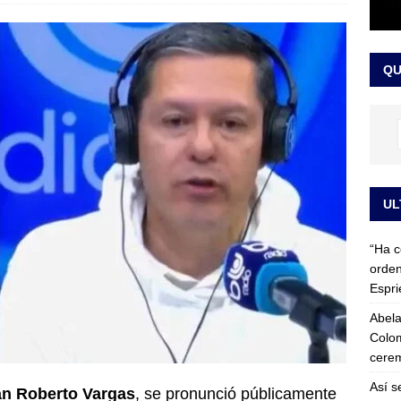
 detrás de la banda presidencial que portará Abelardo De La
el arte de un sastre colombiano reconocido en el mundo
LO
QU
UL
“Ha c
orden
Espri
Abela
Colom
cerem
Así s
n Roberto Vargas
, se pronunció públicamente