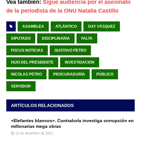
Vea también:
Sigue audiencia por el asesinato
de la periodista de la ONU Natalia Castillo
ASAMBLEA
ATLÁNTICO
DAY VÁSQUEZ
DIPUTADO
DISCIPLINARIA
FALTA
FOCUS NOTICIAS
GUSTAVO PETRO
HIJO DEL PRESIDENTE
INVESTIGACION
NICOLAS PETRO
PROCURADURÍA
PÚBLICO
SERVIDOR
ARTÍCULOS RELACIONADOS
«Elefantes blancos». Contraloría investiga corrupción en
millonarias mega obras
13 de diciembre de 2021