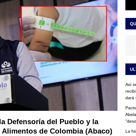
or vinculado al entramado empresarial
JUDICIALES
sta para la posesión presidencial: así será la investidura de Abelardo
QU
LO ÚLTIMO
UL
Así s
recib
dará 
Pacto
Abela
a Defensoría del Pueblo y la
“deso
 Alimentos de Colombia (Abaco)
La hi