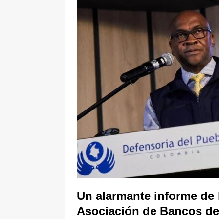
pone bajo la lupa a nuevo proveed
[ 6 de agosto de 2026 ]
Cali se ali
De La Espriella en la Arena USC
Un alarmante informe de l
Asociación de Bancos de