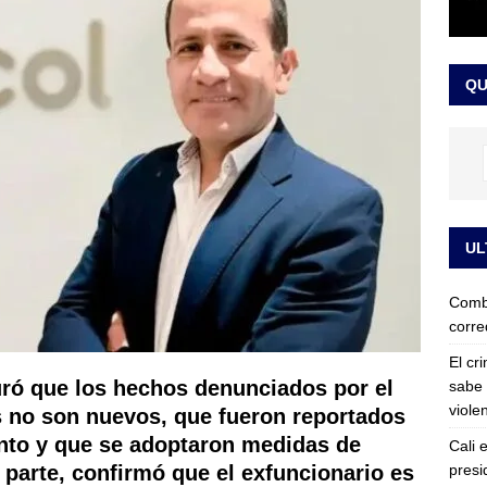
iscalía acusó a hombre que habría intentado encubrir el asesinato
n accidente de tránsito
JUDICIALES
QU
UL
Comba
corre
El cr
guró que los hechos denunciados por el
sabe 
viole
s no son nuevos, que fueron reportados
nto y que se adoptaron medidas de
Cali 
presi
u parte, confirmó que el exfuncionario es