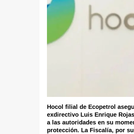
[ 5 de agosto de 2026 ]
Audiencia F
de su esposa y su bebé simulando u
Hocol filial de Ecopetrol ase
exdirectivo Luis Enrique Roja
a las autoridades en su mome
protección. La Fiscalía, por s