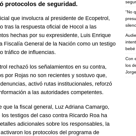
segur
vó protocolos de seguridad.
“No q
icial que involucra al presidente de Ecopetrol,
presu
silen
tras la respuesta oficial de Hocol a las
os hechas por su expresidente, Luis Enrique
Audie
inten
la Fiscalía General de la Nación como un testigo
bebé 
o tráfico de influencias.
Con e
los d
trol rechazó los señalamientos en su contra,
Jorge
 por Rojas no son recientes y sostuvo que,
enuncias, activó rutas institucionales, reforzó
información a las autoridades competentes.
e que la fiscal general, Luz Adriana Camargo,
los testigos del caso contra Ricardo Roa ha
talles adicionales sobre los responsables, la
 activaron los protocolos del programa de