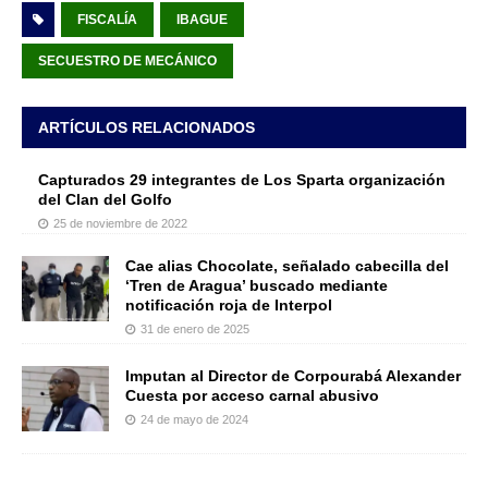
FISCALÍA
IBAGUE
SECUESTRO DE MECÁNICO
ARTÍCULOS RELACIONADOS
Capturados 29 integrantes de Los Sparta organización
del Clan del Golfo
25 de noviembre de 2022
Cae alias Chocolate, señalado cabecilla del
‘Tren de Aragua’ buscado mediante
notificación roja de Interpol
31 de enero de 2025
Imputan al Director de Corpourabá Alexander
Cuesta por acceso carnal abusivo
24 de mayo de 2024