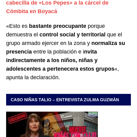
cabecilla de «Los Pepes» a la cárcel de
Cómbita en Boyacá
«Esto es
bastante preocupante
porque
demuestra el
control social y territorial
que el
grupo armado ejercer en la zona y
normaliza su
presencia
entre la población e i
nvita
indirectamente a los niños, niñas y
adolescentes a pertenecera estos grupos
«,
apunta la declaración.
CASO NIÑAS TALIO – ENTREVISTA ZULMA GUZMÁN