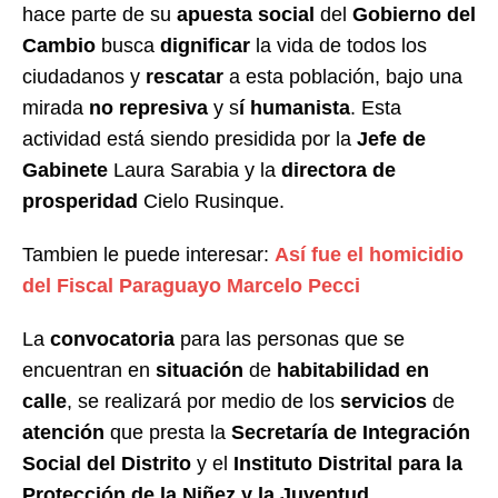
hace parte de su
apuesta social
del
Gobierno del
Cambio
busca
dignificar
la vida de todos los
ciudadanos y
rescatar
a esta población, bajo una
mirada
no represiva
y s
í humanista
. Esta
actividad está siendo presidida por la
Jefe de
Gabinete
Laura Sarabia y la
directora de
prosperidad
Cielo Rusinque.
Tambien le puede interesar:
Así fue el homicidio
del Fiscal Paraguayo Marcelo Pecci
La
convocatoria
para las personas que se
encuentran en
situación
de
habitabilidad en
calle
, se realizará por medio de los
servicios
de
atención
que presta la
Secretaría de Integración
Social del Distrito
y el
Instituto Distrital para la
Protección de la Niñez y la Juventud