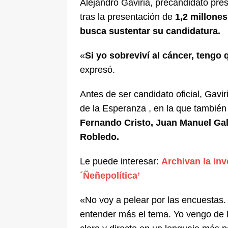
Alejandro Gaviria, precandidato pres
pone bajo la lupa a nuevo proveed
tras la presentación de
1,2 millones
[ 6 de agosto de 2026 ]
Cali se ali
busca sustentar su candidatura.
De La Espriella en la Arena USC
«
Si yo sobreviví al cáncer, tengo
expresó.
Antes de ser candidato oficial, Gavi
de la Esperanza , en la que también
Fernando Cristo, Juan Manuel Ga
Robledo.
Le puede interesar:
Archivan la inv
´Ñeñepolítica’
«No voy a pelear por las encuesta
entender más el tema. Yo vengo de 