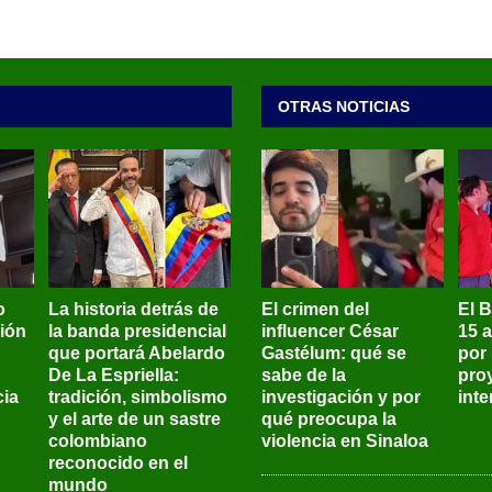
OTRAS NOTICIAS
o
La historia detrás de
El crimen del
El 
sión
la banda presidencial
influencer César
15 
que portará Abelardo
Gastélum: qué se
por
De La Espriella:
sabe de la
pro
ia
tradición, simbolismo
investigación y por
int
y el arte de un sastre
qué preocupa la
colombiano
violencia en Sinaloa
reconocido en el
mundo