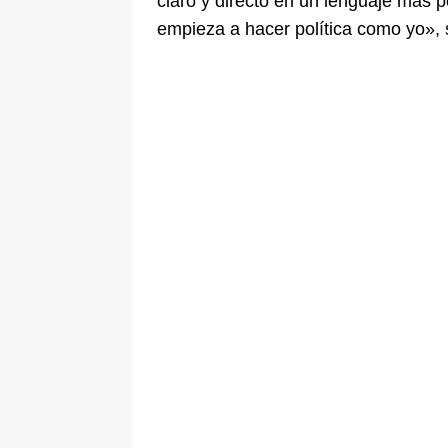
claro y directo en un lenguaje más 
empieza a hacer política como yo», 