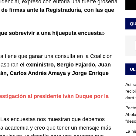
idencial, expresó con euforia una fuerte grosería
or vinculado al entramado empresarial
JUDICIALES
 de firmas ante la Registraduría, con las que
sta para la posesión presidencial: así será la investidura de Abelardo
QU
LO ÚLTIMO
 que sobrevivir a una hijueputa encuesta
»
ria tiene que ganar una consulta en la Coalición
 aspiran
el exministro, Sergio Fajardo, Juan
UL
lán, Carlos Andrés Amaya y Jorge Enrique
Así s
recib
estigación al presidente Iván Duque por la
dará 
Pacto
Abela
s. Las encuestas nos muestran que debemos
“deso
la academia y creo que tener un mensaje más
La hi