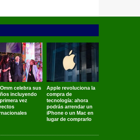
BOmm celebra sus
Apple revoluciona la
años incluyendo
compra de
 primera vez
tecnología: ahora
yectos
podrás arrendar un
ernacionales
iPhone o un Mac en
lugar de comprarlo