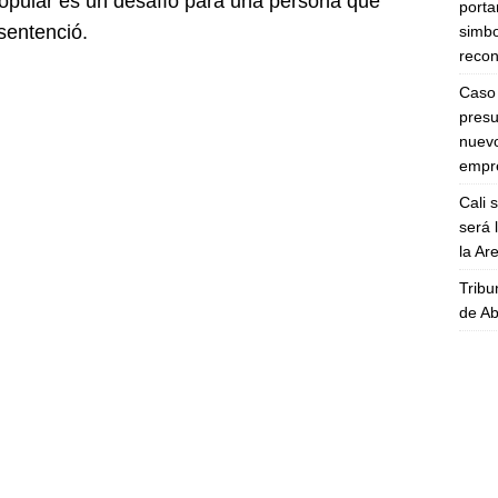
popular es un desafío para una persona que
porta
sentenció.
simbo
recon
Caso 
presu
nuevo
empre
Cali 
será 
la A
Tribu
de Ab