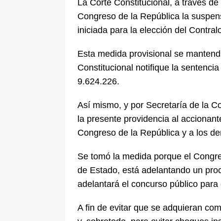
La Corte Constitucional, a través de
[ 6 de agosto de 2026 ]
La historia
Congreso de la República la suspens
Espriella: tradición, simbolismo y 
iniciada para la elección del Contral
ÚLTIMO
Esta medida provisional se mantendr
Constitucional notifique la sentencia
9.624.226.
Así mismo, y por Secretaría de la Co
la presente providencia al accionant
Congreso de la República y a los de
Se tomó la medida porque el Congre
de Estado, está adelantando un pro
adelantará el concurso público para d
A fin de evitar que se adquieran co