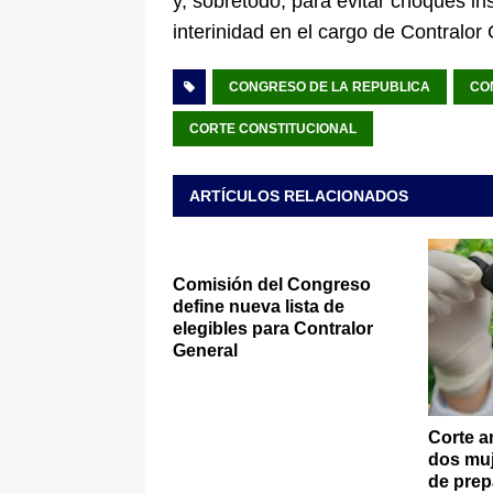
y, sobretodo, para evitar choques i
interinidad en el cargo de Contralor
CONGRESO DE LA REPUBLICA
CO
CORTE CONSTITUCIONAL
ARTÍCULOS RELACIONADOS
Comisión del Congreso
define nueva lista de
elegibles para Contralor
General
Corte a
dos muj
de prep