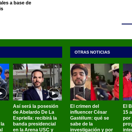
ales a base de
is
OTRAS NOTICIAS
Así será la posesión
El crimen del
El 
de Abelardo De La
influencer César
15 
Espriella: recibirá la
Gastélum: qué se
por
la
banda presidencial
sabe de la
pro
al
en la Arena USC y
investigación y por
int