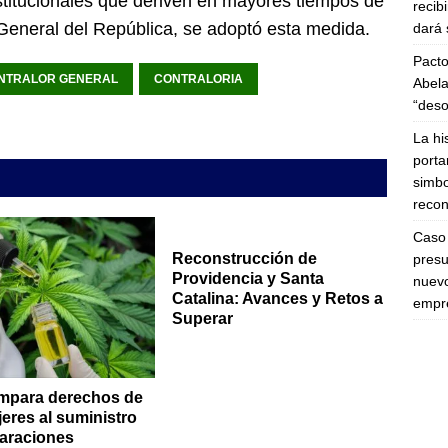
nstitucionales que deriven en mayores tiempos de
recib
 General del República, se adoptó esta medida.
dará 
Pacto
NTRALOR GENERAL
CONTRALORIA
Abela
“deso
La hi
porta
simbo
recon
Caso 
Reconstrucción de
presu
Providencia y Santa
nuevo
Catalina: Avances y Retos a
empre
Superar
mpara derechos de
eres al suministro
araciones