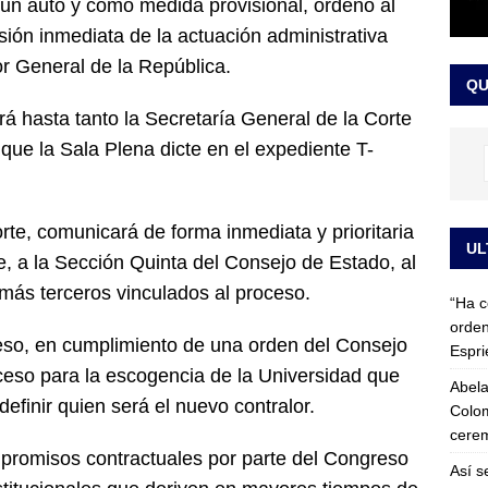
 un auto y como medida provisional, ordenó al
 detrás de la banda presidencial que portará Abelardo De La
ión inmediata de la actuación administrativa
el arte de un sastre colombiano reconocido en el mundo
LO
or General de la República.
QU
á hasta tanto la Secretaría General de la Corte
 que la Sala Plena dicte en el expediente T-
rte, comunicará de forma inmediata y prioritaria
UL
e, a la Sección Quinta del Consejo de Estado, al
más terceros vinculados al proceso.
“Ha c
orden
so, en cumplimiento de una orden del Consejo
Espri
ceso para la escogencia de la Universidad que
Abela
efinir quien será el nuevo contralor.
Colom
cerem
mpromisos contractuales por parte del Congreso
Así s