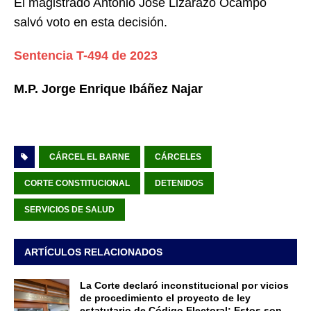
El magistrado Antonio José Lizarazo Ocampo
salvó voto en esta decisión.
Sentencia T-494 de 2023
M.P. Jorge Enrique Ibáñez Najar
CÁRCEL EL BARNE
CÁRCELES
CORTE CONSTITUCIONAL
DETENIDOS
SERVICIOS DE SALUD
ARTÍCULOS RELACIONADOS
La Corte declaró inconstitucional por vicios
de procedimiento el proyecto de ley
estatutario de Código Electoral: Estos son