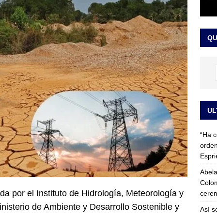
 detrás de la banda presidencial que portará Abelardo De La
el arte de un sastre colombiano reconocido en el mundo
LO
QU
UL
“Ha c
orden
Espri
Abela
Colom
ida por el Instituto de Hidrología, Meteorología y
cerem
nisterio de Ambiente y Desarrollo Sostenible y
Así s