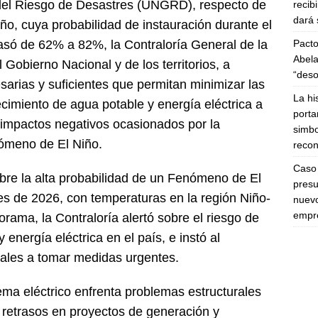
 del Riesgo de Desastres (UNGRD), respecto de
recib
dará 
ño, cuya probabilidad de instauración durante el
Pacto
pasó de 62% a 82%, la Contraloría General de la
Abela
 Gobierno Nacional y de los territorios, a
“deso
sarias y suficientes que permitan minimizar las
La hi
cimiento de agua potable y energía eléctrica a
porta
 impactos negativos ocasionados por la
simbo
ómeno de El Niño.
recon
Caso 
obre la alta probabilidad de un Fenómeno de El
presu
les de 2026, con temperaturas en la región Niño-
nuevo
empre
rama, la Contraloría alertó sobre el riesgo de
energía eléctrica en el país, e instó al
riales a tomar medidas urgentes.
tema eléctrico enfrenta problemas estructurales
 retrasos en proyectos de generación y