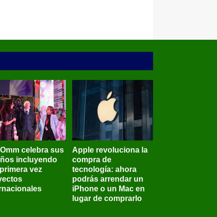
BOmm celebra sus
Apple revoluciona la
años incluyendo
compra de
 primera vez
tecnología: ahora
yectos
podrás arrendar un
ernacionales
iPhone o un Mac en
lugar de comprarlo