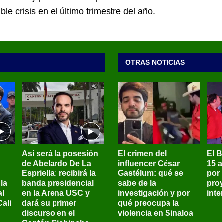
le crisis en el último trimestre del año.
OTRAS NOTICIAS
Así será la posesión
El crimen del
El 
de Abelardo De La
influencer César
15 
Espriella: recibirá la
Gastélum: qué se
por
la
banda presidencial
sabe de la
pro
al
en la Arena USC y
investigación y por
int
ali
dará su primer
qué preocupa la
discurso en el
violencia en Sinaloa