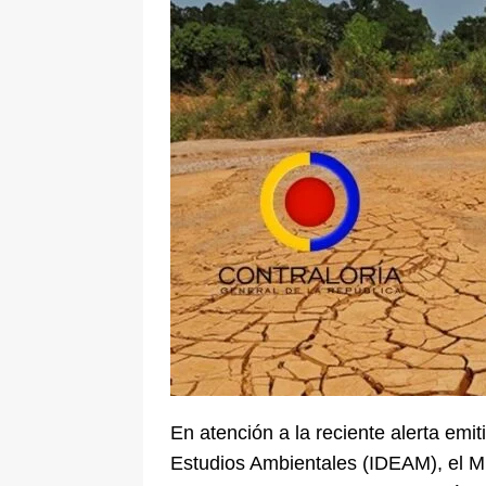
[ 6 de agosto de 2026 ]
La historia
Espriella: tradición, simbolismo y 
ÚLTIMO
En atención a la reciente alerta emit
Estudios Ambientales (IDEAM), el Mi