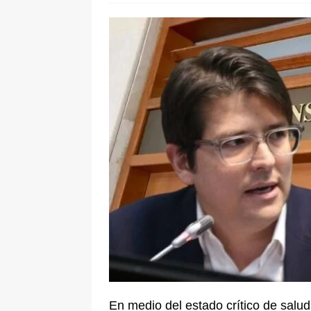
pone bajo la lupa a nuevo proveed
[ 6 de agosto de 2026 ]
Cali se ali
De La Espriella en la Arena USC
En medio del estado crítico de salu