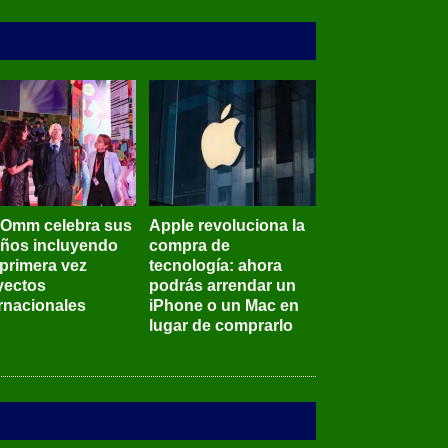
BOmm celebra sus
Apple revoluciona la
años incluyendo
compra de
 primera vez
tecnología: ahora
yectos
podrás arrendar un
ernacionales
iPhone o un Mac en
lugar de comprarlo