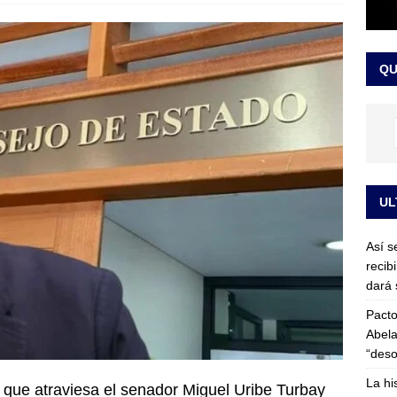
or vinculado al entramado empresarial
JUDICIALES
sta para la posesión presidencial: así será la investidura de Abelardo
QU
LO ÚLTIMO
UL
Así s
recib
dará 
Pacto
Abela
“deso
La hi
d que atraviesa el senador Miguel Uribe Turbay