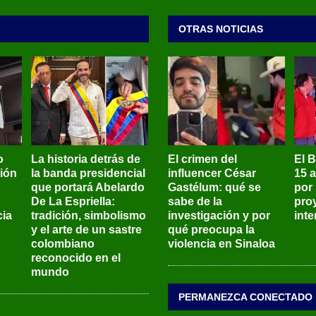
OTRAS NOTICIAS
o
La historia detrás de
El crimen del
El 
sión
la banda presidencial
influencer César
15 
que portará Abelardo
Gastélum: qué se
por
De La Espriella:
sabe de la
pro
ia
tradición, simbolismo
investigación y por
int
y el arte de un sastre
qué preocupa la
colombiano
violencia en Sinaloa
reconocido en el
mundo
PERMANEZCA CONECTADO