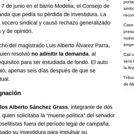
porta
 7 de junio en el barrio Modelia, el Consejo de
simbo
nda que pedía su pérdida de investidura. La
recon
un vocero sindical y causó rechazo generalizado
Caso 
s y de opinión.
presu
nuevo
empre
cho del magistrado Luis Alberto Álvarez Parra,
uien resolvió
no admitir la demanda
, al
Cali 
será 
quisitos para ser estudiada de fondo. El auto
la A
unio, apenas seis días después de que se
Tribu
tual.
de Ab
gnación
los Alberto Sánchez Grass
, integrante de dos
 quien solicitaba la “muerte política” del senador
selitistas fuera del período legal de campaña.
ado su investidura para impulsar su