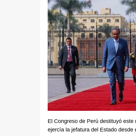
[ 6 de agosto de 2026 ]
Pacto Histó
una “desobediencia civil” desde e
El Congreso de Perú destituyó este m
ejercía la jefatura del Estado desde 