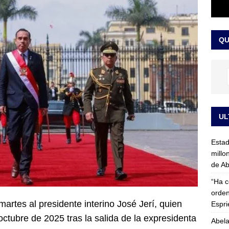
rico no asistirá a la posesión de Abelardo de la Espriella y llama a
l Congreso
LO ÚLTIMO
QU
UL
Esta
millo
de Ab
“Ha c
orden
artes al presidente interino José Jerí, quien
Espri
octubre de 2025 tras la salida de la expresidenta
Abela