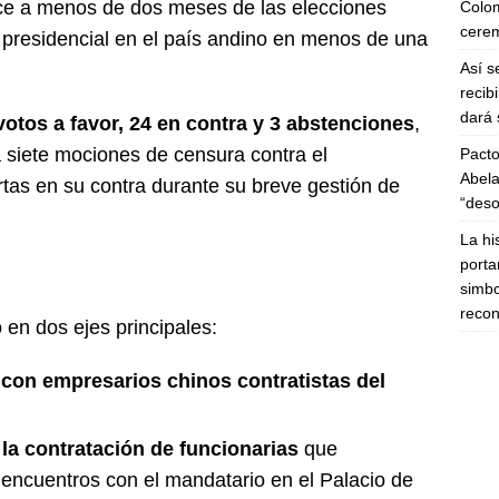
uce a menos de dos meses de las elecciones
Colom
cerem
 presidencial en el país andino en menos de una
Así s
recib
dará 
votos a favor, 24 en contra y 3 abstenciones
,
a siete mociones de censura contra el
Pacto
Abela
rtas en su contra durante su breve gestión de
“deso
La hi
porta
simbo
recon
ró en dos ejes principales:
con empresarios chinos contratistas del
la contratación de funcionarias
que
encuentros con el mandatario en el Palacio de