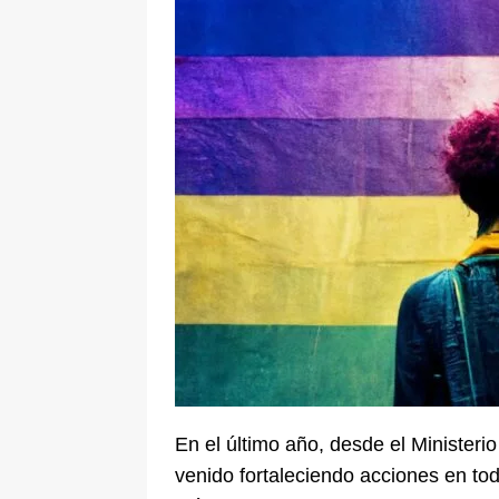
pone bajo la lupa a nuevo proveed
[ 6 de agosto de 2026 ]
Cali se ali
De La Espriella en la Arena USC
En el último año, desde el Ministerio
venido fortaleciendo acciones en tod