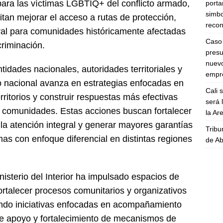
ara las víctimas LGBTIQ+ del conflicto armado,
porta
simbo
n mejorar el acceso a rutas de protección,
recon
al para comunidades históricamente afectadas
Caso 
scriminación.
presu
nuevo
ntidades nacionales, autoridades territoriales y
empre
o nacional avanza en estrategias enfocadas en
Cali 
territorios y construir respuestas más efectivas
será 
s comunidades. Estas acciones buscan fortalecer
la A
 la atención integral y generar mayores garantías
Tribu
as con enfoque diferencial en distintas regiones
de Ab
nisterio del Interior ha impulsado espacios de
 fortalecer procesos comunitarios y organizativos
ndo iniciativas enfocadas en acompañamiento
de apoyo y fortalecimiento de mecanismos de