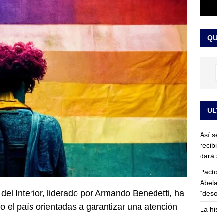
or vinculado al entramado empresarial
JUDICIALES
sta para la posesión presidencial: así será la investidura de Abelardo
QU
LO ÚLTIMO
UL
Así s
recib
dará 
Pacto
Abela
 del Interior, liderado por Armando Benedetti, ha
“deso
o el país orientadas a garantizar una atención
La hi