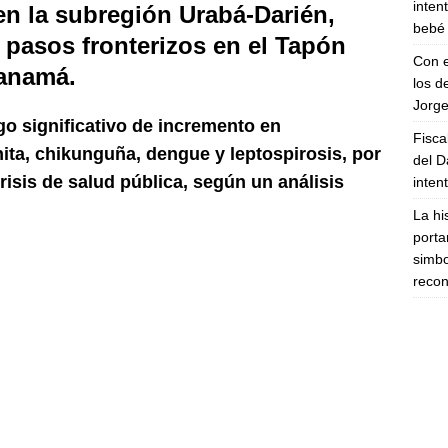
inten
en la subregión Urabá-Darién,
bebé 
s pasos fronterizos en el Tapón
Con e
Panamá.
los d
Jorge
go significativo de incremento en
Fisca
ita, chikunguña, dengue y leptospirosis, por
del D
isis de salud pública, según un análisis
inten
La hi
porta
simbo
recon