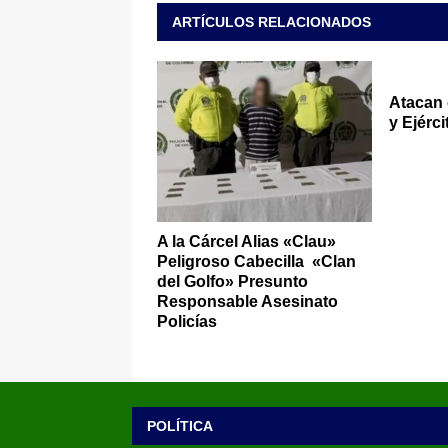
ARTÍCULOS RELACIONADOS
Atacan 
y Ejérc
A la Cárcel Alias «Clau»
Peligroso Cabecilla «Clan
del Golfo» Presunto
Responsable Asesinato
Policías
POLÍTICA