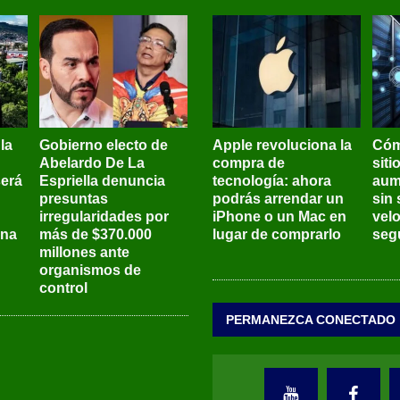
 la
Gobierno electo de
Apple revoluciona la
Cóm
Abelardo De La
compra de
siti
será
Espriella denuncia
tecnología: ahora
aum
presuntas
podrás arrendar un
sin 
irregularidades por
iPhone o un Mac en
vel
ena
más de $370.000
lugar de comprarlo
seg
millones ante
organismos de
control
PERMANEZCA CONECTADO