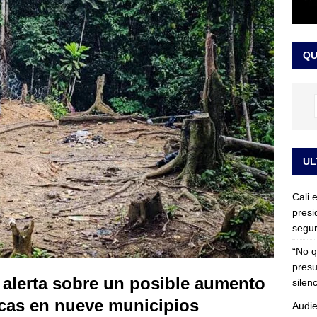
rdena examen toxicológico a exdirectora del Dapre Angie Rodríguez
enamiento
NOTICIAS
QU
UL
Cali 
presi
segur
“No q
presu
 alerta sobre un posible aumento
silen
cas en nueve municipios
Audie