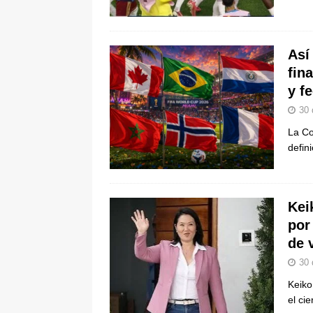
Así
fin
y f
30 
La Co
defin
Kei
por
de 
30 
Keiko
el ci