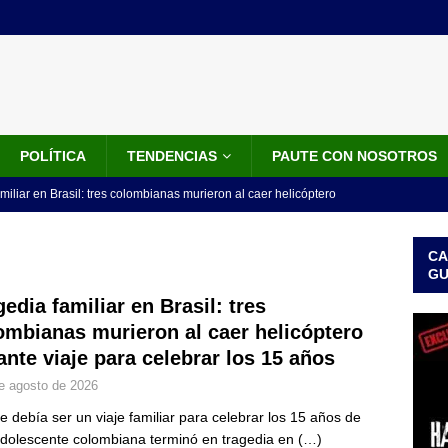
POLÍTICA
TENDENCIAS
PAUTE CON NOSOTROS
miliar en Brasil: tres colombianas murieron al caer helicóptero
años
INTERNACIONALES
CA
os 18 ministros que posesionó Abelardo De La Espriella: nombres,
G
gedia familiar en Brasil: tres
ombianas murieron al caer helicóptero
isión de De La Espriella: trasladan a 117 presos de alto perfil; estos
ante viaje para celebrar los 15 años
ICIALES
e agosto de 2026
idos anuncia paquete de US$1.000 millones para fortalecer la
e debía ser un viaje familiar para celebrar los 15 años de
 de la Espriella
LO ÚLTIMO
dolescente colombiana terminó en tragedia en
(…)