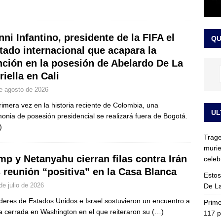
ia fue trasladada de la Escuela de Carabineros a La Picaleña: los
da de Bogotá
JUDICIALES
nni Infantino, presidente de la FIFA el
QU
itado internacional que acapara la
nción en la posesión de Abelardo De La
riella en Cali
e agosto de 2026
rimera vez en la historia reciente de Colombia, una
UL
onia de posesión presidencial se realizará fuera de Bogotá.
)
Trage
murie
mp y Netanyahu cierran filas contra Irán
celeb
s reunión “positiva” en la Casa Blanca
Estos
de julio de 2026
De La
íderes de Estados Unidos e Israel sostuvieron un encuentro a
Prime
a cerrada en Washington en el que reiteraron su
(…)
117 p