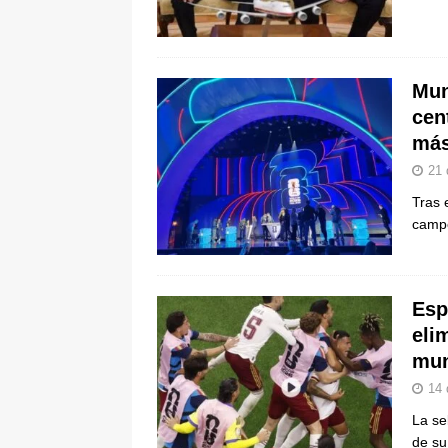
Mun
cen
más
21 
Tras 
campe
Esp
eli
mun
14 
La se
de su