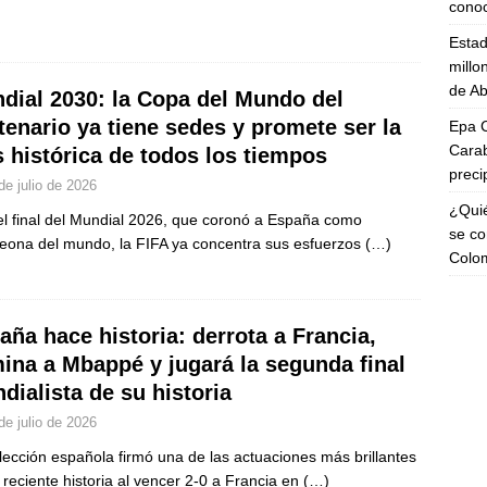
cono
Esta
millo
de Ab
dial 2030: la Copa del Mundo del
tenario ya tiene sedes y promete ser la
Epa C
Carab
 histórica de todos los tiempos
preci
de julio de 2026
¿Quié
el final del Mundial 2026, que coronó a España como
se co
ona del mundo, la FIFA ya concentra sus esfuerzos
(…)
Colo
aña hace historia: derrota a Francia,
mina a Mbappé y jugará la segunda final
dialista de su historia
de julio de 2026
lección española firmó una de las actuaciones más brillantes
 reciente historia al vencer 2-0 a Francia en
(…)