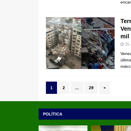
encar
Ter
Ven
mil
25 
Venez
últim
miér
1
2
…
29
»
POLÍTICA