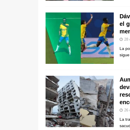
Dáv
el 
men
28 
La po
sigue
Aum
dev
res
enc
26 
La tr
sacud