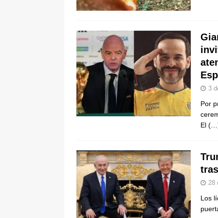
[ 8 de agosto de 2026 ]
Epa Colomb
episodios que precipitaron su sali
Gia
inv
ate
Esp
3 d
Por p
cerem
El
(…
Tru
tra
28 
Los l
puert