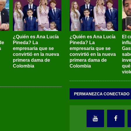
¿Quién es Ana Lucía
¿Quién es Ana Lucía
El c
de
Pineda? La
Pineda? La
inf
s
empresaria que se
empresaria que se
Gas
convirtió en la nueva
convirtió en la nueva
sab
primera dama de
primera dama de
inve
Colombia
Colombia
qué
viol
PERMANEZCA CONECTADO