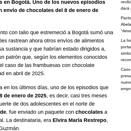
s en Bogotá. Uno de los nuevos episodios
recib
dará 
n envío de chocolates del 8 de enero de
Pacto
Abela
“deso
ento con talio que estremeció a Bogotá sumó una
ales rastrean ahora otros envíos de alimentos
La hi
porta
 sustancia y que habrían estado dirigidos a,
simbo
un patrón que, según los elementos conocidos
recon
 el caso de las frambuesas con chocolate
Caso 
 en abril de 2025.
presu
nuevo
 en los últimos días, uno de los episodios que
empre
8 de enero de 2025
, es decir, casi tres meses
uerte de dos adolescentes en el norte de
rde
, fue enviado un paquete con
chocolates
a
l. La destinataria, era
Elvira María Restrepo
,
 Guzmán.