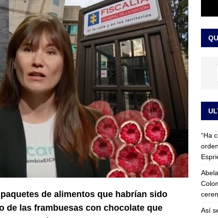
 detrás de la banda presidencial que portará Abelardo De La
el arte de un sastre colombiano reconocido en el mundo
LO
QU
UL
“Ha c
orden
Espri
Abela
Colom
os paquetes de alimentos que habrían sido
cerem
o de las frambuesas con chocolate que
Así s