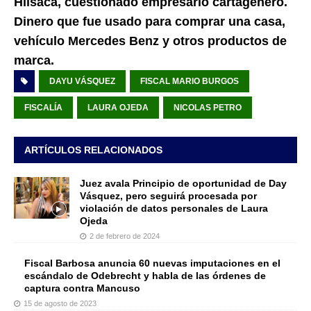
Hilsaca, cuestionado empresario cartagenero.
Dinero que fue usado para comprar una casa,
vehículo Mercedes Benz y otros productos de
marca.
DAYU VÁSQUEZ
FISCAL MARIO BURGOS
FISCALÍA
LAURA OJEDA
NICOLAS PETRO
ARTÍCULOS RELACIONADOS
Juez avala Principio de oportunidad de Day
Vásquez, pero seguirá procesada por
violación de datos personales de Laura
Ojeda
2 de febrero de 2024
Fiscal Barbosa anuncia 60 nuevas imputaciones en el
escándalo de Odebrecht y habla de las órdenes de
captura contra Mancuso
15 de agosto de 2023