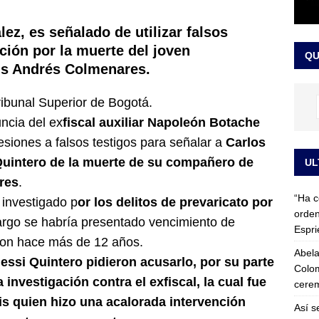
 detrás de la banda presidencial que portará Abelardo De La
lez, es señalado de utilizar falsos
el arte de un sastre colombiano reconocido en el mundo
LO
ación por la muerte del joven
QU
uis Andrés Colmenares.
ribunal Superior de Bogotá.
uncia del ex
fiscal auxiliar
Napoleón Botache
esiones a falsos testigos para señalar a
Carlos
Quintero de la muerte de su compañero de
UL
res
.
“Ha c
 investigado p
or los delitos de prevaricato por
orden
rgo se habría presentado vencimiento de
Espri
eron hace más de 12 años.
Abela
essi Quintero pidieron acusarlo, por su parte
Colom
a investigación contra el exfiscal, la cual fue
cerem
s quien hizo una acalorada intervención
Así s