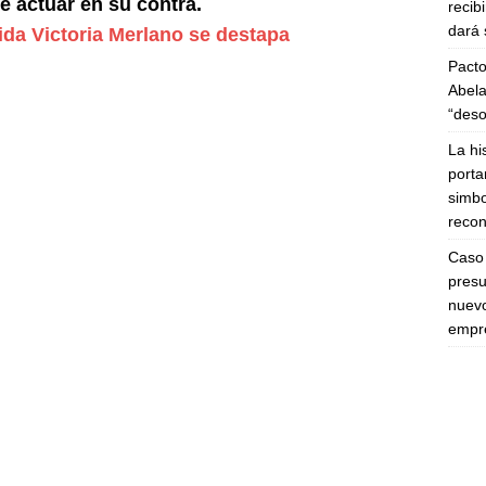
e actuar en su contra.
recib
dará 
ida Victoria Merlano se destapa
Pacto
Abela
“deso
La hi
porta
simbo
recon
Caso 
presu
nuevo
empre