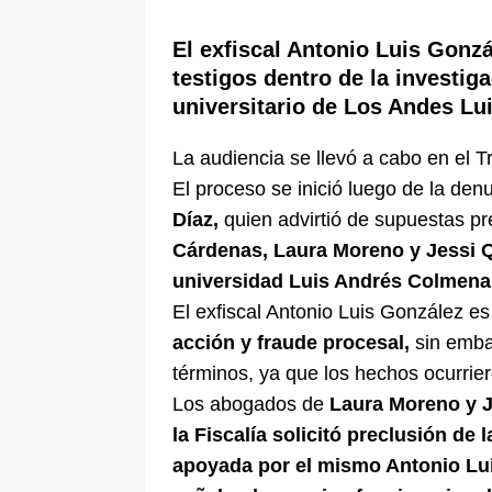
[ 6 de agosto de 2026 ]
La historia
El exfiscal Antonio Luis Gonzá
Espriella: tradición, simbolismo y 
testigos dentro de la investig
ÚLTIMO
universitario de Los Andes L
La audiencia se llevó a cabo en el T
El proceso se inició luego de la den
Díaz,
quien advirtió de supuestas pr
Cárdenas, Laura Moreno y Jessi 
universidad Luis Andrés Colmena
El exfiscal Antonio Luis González es
acción y fraude procesal,
sin emba
términos, ya que los hechos ocurri
Los abogados de
Laura Moreno y J
la Fiscalía solicitó preclusión de l
apoyada por el mismo Antonio Lui