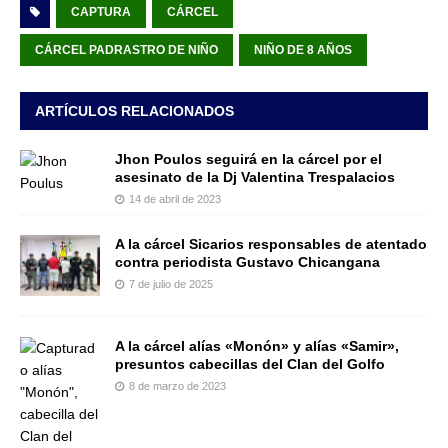
CAPTURA
CÁRCEL
CÁRCEL PADRASTRO DE NIÑO
NIÑO DE 8 AÑOS
ARTÍCULOS RELACIONADOS
Jhon Poulos seguirá en la cárcel por el
asesinato de la Dj Valentina Trespalacios
14 de abril de 2023
A la cárcel Sicarios responsables de atentado
contra periodista Gustavo Chicangana
7 de julio de 2025
A la cárcel alías «Monón» y alías «Samir»,
presuntos cabecillas del Clan del Golfo
8 de marzo de 2023