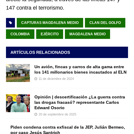
147 contra el terrorismo.
CAPTURAS MAGDALENA MEDIO
CLAN DEL GOLFO
COLOMBIA
EJÉRCITO
MAGDALENA MEDIO
ARTÍCULOS RELACIONADOS
Un avión, fincas y carros de alta gama entre
los 141 millonarios bienes incautados al ELN
11 de diciembre de 2024
Opinión | descertificación ¿La guerra contra
las drogas fracasó? representante Carlos
Edward Osorio
20 de septiembre de 2025
Piden condena contra exfiscal de la JEP, Julián Bermeo,
por caso Jesús Santrich